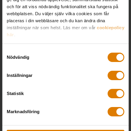
och för att viss nödvändig funktionalitet ska fungera på
webbplatsen. Du väljer själv vilka cookies som får
placeras i din webbläsare och du kan ändra dina
inställningar när som helst. Läs mer om vår
cookiepolicy
Kontakt hos Sveriges Allmännytta
här
.
Samtyckesval
Nödvändig
Thorbjörn Nilsen
Expert fastighetsekonomi, Ekonomi & Juridik
Inställningar
Thorbjörn Nilsen är expert inom
fastighetsekonomi.
Statistik
thorbjorn.nilsen@sverigesallmannytta.se
08-406 55 11
Marknadsföring