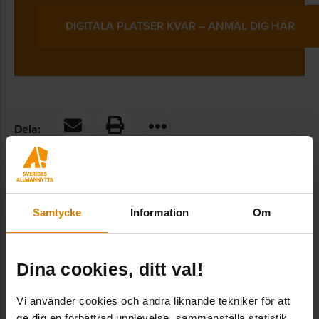
DIGITALA PLATSER KVAR – ANMÄL DIG HÄR
Dela:
Samtycke
Information
Om
LÄNKAR OCH DOKUMENT
Dina cookies, ditt val!
”Bostadsbolagen står inför en svår ekonomisk
Vi använder cookies och andra liknande tekniker för att
situation”
ge dig en förbättrad upplevelse, sammanställa statistik