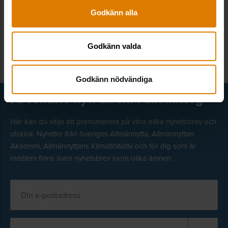
Godkänn alla
Kontakta redaktionen
:
kom@sverigesallmannytta.se
Godkänn valda
Godkänn nödvändiga
Få senaste nytt direkt i din inkorg
Här kan du välja att prenumerera på våra olika nyhetsbrev och
utskick. Nyheter från Sveriges Allmännytta, Allmännyttan
Akademi, Allmännyttans Klimatinitiativ och för dig som är
medlem finns även nyhetsbrev inom olika ämnen.