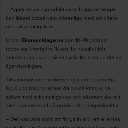
– Ägarkrav på nyproduktion och upprustningar
kan ibland också vara oförenliga med soliditets-
och avkastningskrav.
Under
Ekonomidagarna
den 18–19 oktober
redovisar Thorbjörn Nilsen fler resultat från
enkäten om ekonomiska nyckeltal som en del av
ägarstyrningen.
Tillsammans med redovisningsspecialisten Bo
Nordlund resonerar han då också kring olika
syften med avkastningskrav och ekonomiska mål
samt ger exempel på ordalydelser i ägardirektiv.
– Det kan vara svårt att fånga in allt i ett eller två
nyckeltal. De övergripande målen behöver brytas