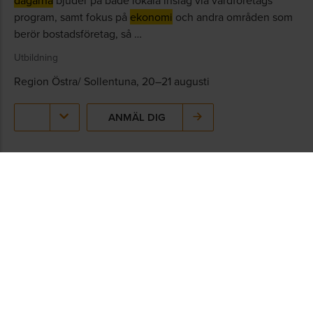
dagarna
bjuder på både lokala inslag via värdföretags
program, samt fokus på
ekonomi
och andra områden som
berör bostadsföretag, så …
Utbildning
Region Östra/ Sollentuna, 20–21 augusti
ANMÄL DIG
38 procent av lånen inom allmännyttan måste
läggas om 2023
Stigande räntor, ökande kostnader för nästan allt och ofta
knepiga hyresförhandlingar. Många bostadsföretag går ett
bistert
ekonomi
-år till mötes. Hur ska det gå att få ihop
ekonomin – och vilken utveckling kan man förvänta sig
framöver? Det är frågor som …
Senast uppdaterad: 2023-10-03