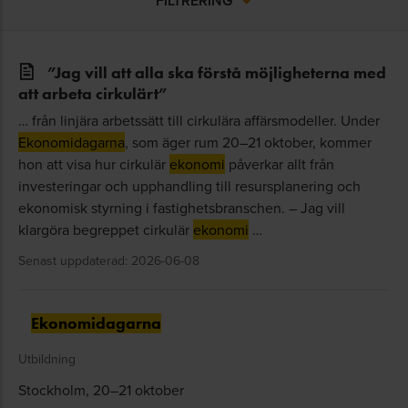
FILTRERING
”Jag vill att alla ska förstå möjligheterna med
att arbeta cirkulärt”
… från linjära arbetssätt till cirkulära affärsmodeller. Under
Ekonomidagarna
, som äger rum 20–21 oktober, kommer
hon att visa hur cirkulär
ekonomi
påverkar allt från
investeringar och upphandling till resursplanering och
ekonomisk styrning i fastighetsbranschen. – Jag vill
klargöra begreppet cirkulär
ekonomi
…
Senast uppdaterad: 2026-06-08
Ekonomidagarna
Utbildning
Stockholm, 20–21 oktober