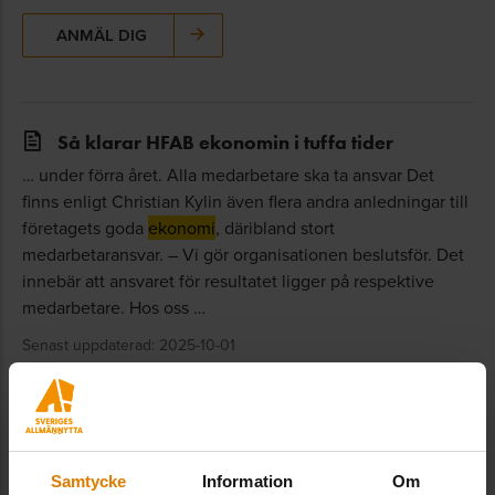
ANMÄL DIG
Så klarar HFAB ekonomin i tuffa tider
… under förra året. Alla medarbetare ska ta ansvar Det
finns enligt Christian Kylin även flera andra anledningar till
företagets goda
ekonomi
, däribland stort
medarbetaransvar. – Vi gör organisationen beslutsför. Det
innebär att ansvaret för resultatet ligger på respektive
medarbetare. Hos oss …
Senast uppdaterad: 2025-10-01
”Vi måste tänka annorlunda när vi bygger
bostäder”
… kan ligga steget före och tänka ut hur vi ska agera
Samtycke
Information
Om