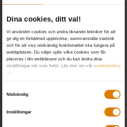
framöver, säger Christian Kylin, som inom kort medverkar
på
Ekonomidagarna
(se nedan). Bolag med flera hundra
tusen hyresrätter Under besöket i Österrike träffar HFAB
Dina cookies, ditt val!
det kommunala bostadsbolaget Wiener Wohnen …
Vi använder cookies och andra liknande tekniker för att
Senast uppdaterad: 2025-09-26
ge dig en förbättrad upplevelse, sammanställa statistik
och för att viss nödvändig funktionalitet ska fungera på
Så klarar HFAB ekonomin i tuffa tider
webbplatsen. Du väljer själv vilka cookies som får
placeras i din webbläsare och du kan ändra dina
… under förra året. Alla medarbetare ska ta ansvar Det
inställningar när som helst. Läs mer om vår
cookiepolicy
finns enligt Christian Kylin även flera andra anledningar till
här
.
företagets goda
ekonomi
, däribland stort
medarbetaransvar. – Vi gör organisationen beslutsför. Det
innebär att ansvaret för resultatet ligger på respektive
Samtyckesval
medarbetare. Hos oss …
Nödvändig
Senast uppdaterad: 2026-01-28
Inställningar
Allmännyttiga framgångar i internationell