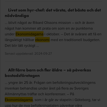
Livet som hyr-chef: det värsta, det bästa och det
nödvändiga
… blivit något av Rikard Olssons mission – och är även
något han kommer att prata om som en av punkterna
under
Ekonomidagarna
i oktober. – Det är svårare att få en
långsiktigt hållbar
ekonomi
med en traditionell budgeten.
Det blir lätt ryckigt …
Senast uppdaterad: 2024-09-27
Allt färre barn och fler äldre – så påverkas
bostadsföretagen
… yngre än 25 år. Frågan om befolkningsutvecklingens
inverkan behandlas under året på flera av Sveriges
Allmännyttas träffar och konferenser. – På
Ekonomidagarna
, som i år går av stapeln i Göteborg, tar vi
upp hur de nya befolkningstalen påverkar våra