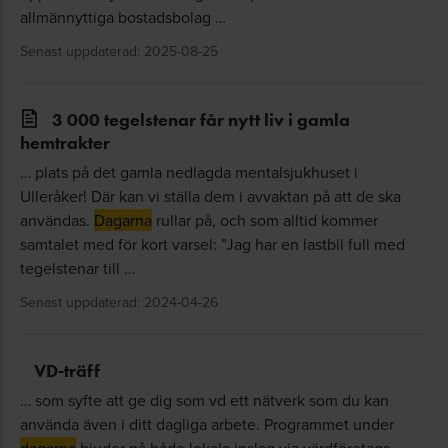
allmännyttiga bostadsbolag …
Senast uppdaterad: 2025-08-25
3 000 tegelstenar får nytt liv i gamla
hemtrakter
… plats på det gamla nedlagda mentalsjukhuset i
Ulleråker! Där kan vi ställa dem i avvaktan på att de ska
användas.
Dagarna
rullar på, och som alltid kommer
samtalet med för kort varsel: ”Jag har en lastbil full med
tegelstenar till …
Senast uppdaterad: 2024-04-26
VD-träff
… som syfte att ge dig som vd ett nätverk som du kan
använda även i ditt dagliga arbete. Programmet under