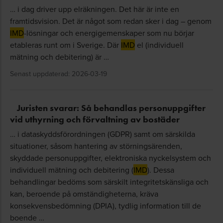
… i dag driver upp elräkningen. Det här är inte en
framtidsvision. Det är något som redan sker i dag – genom
IMD
-lösningar och energigemenskaper som nu börjar
etableras runt om i Sverige. Där
IMD
el (individuell
mätning och debitering) är …
Senast uppdaterad: 2026-03-19
Juristen svarar: Så behandlas personuppgifter
vid uthyrning och förvaltning av bostäder
… i dataskyddsförordningen (GDPR) samt om särskilda
situationer, såsom hantering av störningsärenden,
skyddade personuppgifter, elektroniska nyckelsystem och
individuell mätning och debitering (
IMD
). Dessa
behandlingar bedöms som särskilt integritetskänsliga och
kan, beroende på omständigheterna, kräva
konsekvensbedömning (DPIA), tydlig information till de
boende …