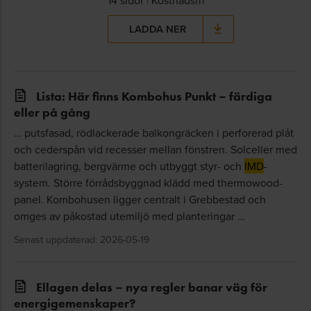
14 sidor
|
Kostnadsfri
LADDA NER
Lista: Här finns Kombohus Punkt – färdiga
eller på gång
… putsfasad, rödlackerade balkongräcken i perforerad plåt
och cederspån vid recesser mellan fönstren. Solceller med
batterilagring, bergvärme och utbyggt styr- och
IMD
-
system. Större förrådsbyggnad klädd med thermowood-
panel. Kombohusen ligger centralt i Grebbestad och
omges av påkostad utemiljö med planteringar …
Senast uppdaterad: 2026-05-19
Ellagen delas – nya regler banar väg för
energigemenskaper?