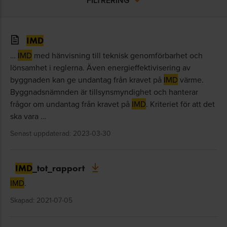
FILTRERING
IMD
…
IMD
med hänvisning till teknisk genomförbarhet och
lönsamhet i reglerna. Även energieffektivisering av
byggnaden kan ge undantag från kravet på
IMD
värme.
Byggnadsnämnden är tillsynsmyndighet och hanterar
frågor om undantag från kravet på
IMD
. Kriteriet för att det
ska vara …
Senast uppdaterad: 2023-03-30
IMD
_tot_rapport
IMD
.
Skapad: 2021-07-05