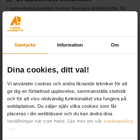
I samverkansprojektet mellan Sveriges Allmännytta, IVL
Svenska Miljöinstitutet och 14 medlemsbolag undersöktes
hur allmännyttans totala klimatpåverkan såg ut och vilken
minskningstakt olika poster i verksamheten behöver ha för
att ligga i linje med vetenskapen. Detta arbete har legat till
grund...
Samtycke
Information
Om
Senast uppdaterad: 2026-06-25
Dina cookies, ditt val!
Nya regler kan påverka gemensam el
Vi använder cookies och andra liknande tekniker för att
Stigande energipriser och ökad efterfrågan på lokalt
ge dig en förbättrad upplevelse, sammanställa statistik
producerad el har fått många bostadsbolag att satsa på
och för att viss nödvändig funktionalitet ska fungera på
gemensamma elabonnemang och energigemenskaper.
webbplatsen. Du väljer själv vilka cookies som får
Genom solceller på sina fastigheter kan de producera el,
placeras i din webbläsare och du kan ändra dina
men ofta uppstår ett överskott som ger låg...
inställningar när som helst. Läs mer om vår
cookiepolicy
Senast uppdaterad: 2025-02-26
här
.