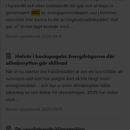
i hyresrätt och eller bostadsrätt där gas och el köps in
gemensamt (
IMD
el, energigemenskaper, osv.) kommer
sannolikt inte kunna ta del av högkostnadsskyddet. Vad
gör vi? Vi har tagit kontakt med …
Senast uppdaterad: 2025-09-11
Halvår i backspegeln: Energifrågorna där
allmännyttan gör skillnad
När vi nu närmar oss halvårsskiftet är det ett bra tillfälle att
summera vad som har präglat året så här långt inom
energiområdet – och hur vi inom allmännyttan både
påverkas av och bidrar till utvecklingen. 2025 har redan
visat...
Senast uppdaterad: 2025-06-13
De uppdaterade klimatmålen