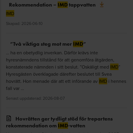
Rekommendation –
IMD
tappvatten
IMD
Skapad: 2026-06-10
”Två viktiga steg mot mer
IMD
”
… ha en obetydlig inverkan. Därför krävs inte
hyresnämndens tillstånd för att genomföra åtgärden,
konstaterade nämnden i sitt beslut. ”Oskäligt med
IMD
”
Hyresgästen överklagade därefter beslutet till Svea
hovrätt. Hon menade där att ett införande av
IMD
i hennes
fall var …
Senast uppdaterad: 2026-08-07
Hovrätten ger tydligt stöd för trepartens
rekommendation om
IMD
-vatten