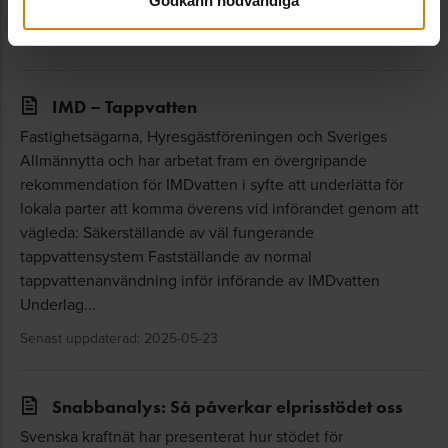
Godkänn nödvändiga
vatten i syfte att underlätta för lokala parter att komma...
Senast uppdaterad: 2023-09-01
IMD – Tappvatten
Fastighetsägarna, Hyresgästföreningen och Sveriges
Allmännytta och har arbetat fram en övergripande
rekommendation för IMDvatten i syfte att underlätta för
lokala parter att komma överens vid införandet genom att
vägleda: Säkerställande av väl fungerande
tappvattensystem Fastställande av normal
tappvattenanvändning inför införande av IMDvatten
Underlag...
Senast uppdaterad: 2025-05-23
Snabbanalys: Så påverkar elprisstödet oss
Svenska kraftnät har presenterat hur stödet för