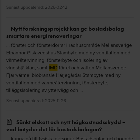
Senast uppdaterad: 2026-02-12
Nytt forskningsprojekt kan ge bostadsbolag
smartare energirenoveringar
… fönster och fönsterdörrar i radhusområde Mellansverige
Elpannor Gislavedshus Stambyte med ny ventilation med
värmeåtervinning, fönsterbyte och isolering av
vindsbjälklag, samt
IMD
för el och vatten Mellansverige
Fjärrvärme, biobränsle Härjegårdar Stambyte med ny
ventilation med värmeåtervinning, fönsterbyte,
tilläggsisolering av yttervägg och …
Senast uppdaterad: 2025-11-26
Sänkt elskatt och nytt högkostnadsskydd –
vad betyder det för bostadsbolagen?
… kunna gå till fysiska personer. Bostadsbolag och boende