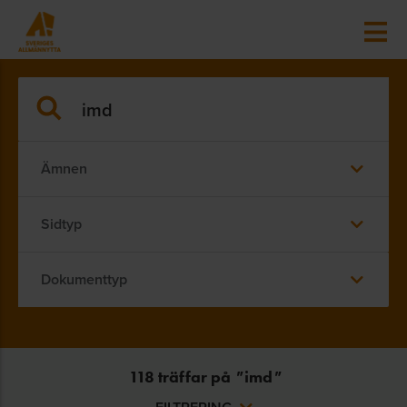
Ämnen
Sidtyp
Dokumenttyp
118
träffar på
"
imd
"