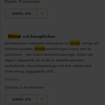
Digitalt, 17 september
ANMÄL DIG
Klimat
- och Energikicken
Allmännyttans viktigaste mötesplats för
klimat
, energi och
hållbara bostäder.
Klimat
omställningen kräver mer än
ambitioner – den kräver konkreta lösningar. Under två
dagar i Uppsala får du ta del av aktuella exempel,
studiebesök, omvärldsspaningar och fyra valbara spår
inom energi, byggnation, drift …
Utbildning
Uppsala, 3–4 november
ANMÄL DIG