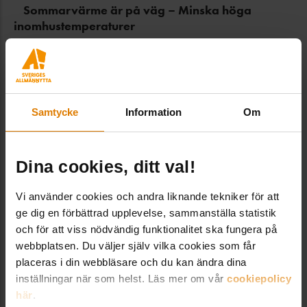
Sommarvärme är på väg – Minska höga
inomhustemperaturer
… vid behov genomföra skäliga åtgärder för att minska
höga inomhustemperaturer. Folkhälsomyndigheten
betonar också att fastighetsägare bör planera för ett
varmare
klimat
, exempelvis genom att se över solskydd,
ventilation och möjligheter till säker vädring. När SMHI
Samtycke
Information
Om
varnar för höga temperaturer bör …
Senast uppdaterad: 2026-06-26
Dina cookies, ditt val!
Vi använder cookies och andra liknande tekniker för att
En intensiv start på energiåret 2026
ge dig en förbättrad upplevelse, sammanställa statistik
… 7-8 procent i år (med vissa lokala extrema höjningar där
och för att viss nödvändig funktionalitet ska fungera på
prismodellerna görs om) och jag tror att nya lagkrav,
webbplatsen. Du väljer själv vilka cookies som får
klimat
anpassning och eftersatt underhåll kan innebära
placeras i din webbläsare och du kan ändra dina
höjningar på 5–10 procent även 2027. För elnät finns
inställningar när som helst. Läs mer om vår
cookiepolicy
fortfarande utrymme kvar i …
här
.