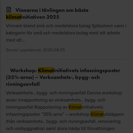
Vinnarna i tävlingen om bästa
klimat
initiativen 2025
Vinnare bland små och medelstora bolag Sjöbohem vann i
kategorin för små och medelstora bolag med sitt arbete
med att...
Senast uppdaterad: 2026-08-05
Workshop:
Klimat
initiativets infasningsposter
(35%-arna) – Verksamhets-, bygg- och
rivningsavfall
Verksamhets-, bygg- och rivningsavfall Denna workshop
avser inrapportering av verksamhets-, bygg- och
rivningsavfall Rapportering av
Klimat
initiativets
infasningsposter ”35%-arna” – workshop
Klimat
utsläppen
ifrån verksamhets-, bygg- och rivningsavfall, renovering
och ombyggnation samt stora inköp till förvaltningen