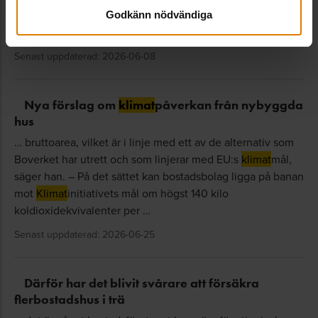
exempelvis renoveringar, nyproduktion och inköp. –
Godkänn nödvändiga
Allmännyttan förvaltar enorma materiella …
Senast uppdaterad: 2026-06-08
Nya förslag om
klimat
påverkan från nybyggda
hus
… bruttoarea, vilket är i linje med ett av de alternativ som
Boverket har utrett och som linjerar med EU:s
klimat
mål,
säger han. – På det sättet kan bostadsbolag ligga på banan
mot
Klimat
initiativets mål om högst 140 kilo
koldioxidekvivalenter per …
Senast uppdaterad: 2026-06-25
Därför har det blivit svårare att försäkra
flerbostadshus i trä