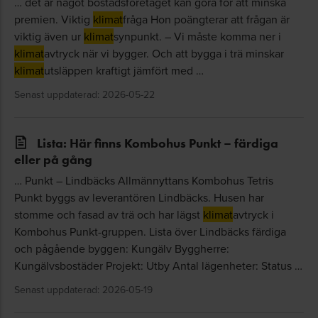
… det är något bostadsföretaget kan göra för att minska
premien. Viktig
klimat
fråga Hon poängterar att frågan är
viktig även ur
klimat
synpunkt. – Vi måste komma ner i
klimat
avtryck när vi bygger. Och att bygga i trä minskar
klimat
utsläppen kraftigt jämfört med …
Senast uppdaterad: 2026-05-22
Lista: Här finns Kombohus Punkt – färdiga
eller på gång
… Punkt – Lindbäcks Allmännyttans Kombohus Tetris
Punkt byggs av leverantören Lindbäcks. Husen har
stomme och fasad av trä och har lägst
klimat
avtryck i
Kombohus Punkt-gruppen. Lista över Lindbäcks färdiga
och pågående byggen: Kungälv Byggherre:
Kungälvsbostäder Projekt: Utby Antal lägenheter: Status …
Senast uppdaterad: 2026-05-19