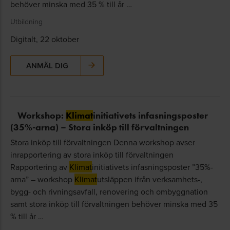
behöver minska med 35 % till år …
Utbildning
Digitalt, 22 oktober
ANMÄL DIG
Workshop:
Klimat
initiativets infasningsposter
(35%-arna) – Stora inköp till förvaltningen
Stora inköp till förvaltningen Denna workshop avser
inrapportering av stora inköp till förvaltningen
Rapportering av
Klimat
initiativets infasningsposter ”35%-
arna” – workshop
Klimat
utsläppen ifrån verksamhets-,
bygg- och rivningsavfall, renovering och ombyggnation
samt stora inköp till förvaltningen behöver minska med 35
% till år …