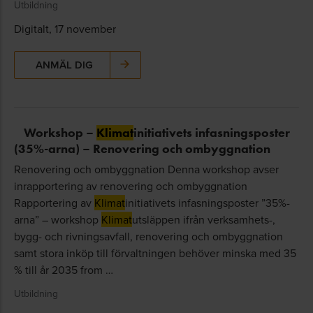
Utbildning
Digitalt, 17 november
ANMÄL DIG
Workshop –
Klimat
initiativets infasningsposter
(35%-arna) – Renovering och ombyggnation
Renovering och ombyggnation Denna workshop avser
inrapportering av renovering och ombyggnation
Rapportering av
Klimat
initiativets infasningsposter ”35%-
arna” – workshop
Klimat
utsläppen ifrån verksamhets-,
bygg- och rivningsavfall, renovering och ombyggnation
samt stora inköp till förvaltningen behöver minska med 35
% till år 2035 from …
Utbildning