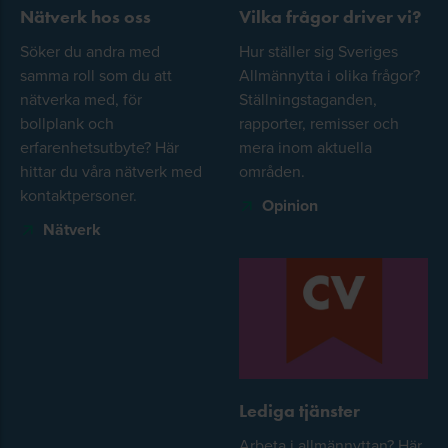
Nätverk hos oss
Vilka frågor driver vi?
Söker du andra med
Hur ställer sig Sveriges
samma roll som du att
Allmännytta i olika frågor?
nätverka med, för
Ställningstaganden,
bollplank och
rapporter, remisser och
erfarenhetsutbyte? Här
mera inom aktuella
hittar du våra nätverk med
områden.
kontaktpersoner.
Opinion
Nätverk
Lediga tjänster
Arbeta i allmännyttan? Här