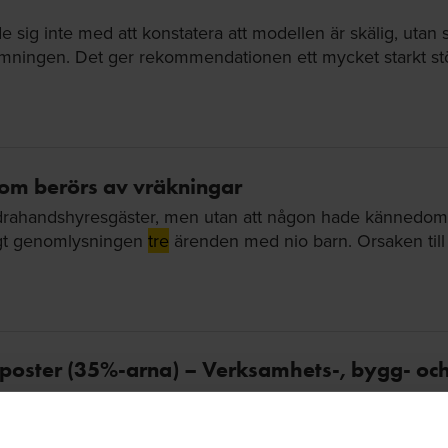
sig inte med att konstatera att modellen är skälig, utan s
ningen. Det ger rekommendationen ett mycket starkt stö
 som berörs av vräkningar
a andrahandshyresgäster, men utan att någon hade kännedo
igt genomlysningen
tre
ärenden med nio barn. Orsaken till
sposter (35%-arna) – Verksamhets-, bygg- och
stadsbolag, med över 2500 lägenheter. Vi bjuder därför i
nder respektive workshop diskuterar vi bland annat: vilka 