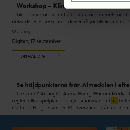
Workshop – Klimatinitiativets infasni
… blir genomförbar för både stora och medelstora bo
delar där vi arbetar med dessa frågor tillsammans. U
Utbildning
Digitalt, 17 september
ANMÄL DIG
Se höjdpunkterna från Almedalen i eft
… lite kund? Arrangör: Arena Energi/Fortum Medver
regler, olika spelplaner – hyresmarknaden i
tre
helt 
Cathrine Holgersson, vd Medverkande från medlemsb
Senast uppdaterad: 2026-08-06