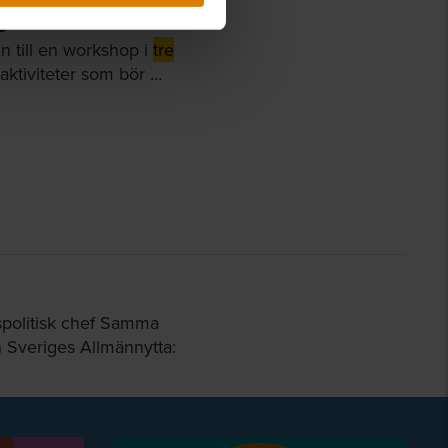
gnation
n till en workshop i
tre
aktiviteter som bör …
spolitisk chef Samma
 Sveriges Allmännytta: