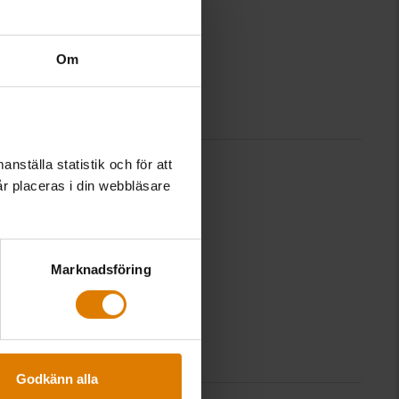
Om
nställa statistik och för att
ngen
år placeras i din webbläsare
n till en workshop i
tre
aktiviteter som bör …
Marknadsföring
Godkänn alla