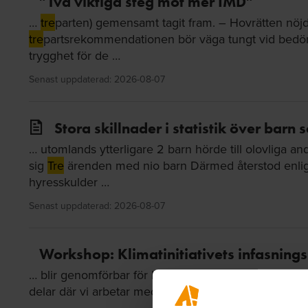
”Två viktiga steg mot mer IMD”
…
tre
parten) gemensamt tagit fram. – Hovrätten nöjde 
tre
partsrekommendationen bör väga tungt vid bedöm
trygghet för de …
Senast uppdaterad: 2026-08-07
Stora skillnader i statistik över barn
… utomlands ytterligare 2 barn hörde till olovlig
sig
Tre
ärenden med nio barn Därmed återstod enl
hyresskulder …
Senast uppdaterad: 2026-08-07
Workshop: Klimatinitiativets infasning
… blir genomförbar för både stora och medelstora bo
delar där vi arbetar med dessa frågor tillsammans. U