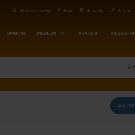
Medlemsverktyg
Press
Ramavtal
Karriär
OPINION
MEDLEM
AKADEMI
WEBBSHO
Äm
Alla
13