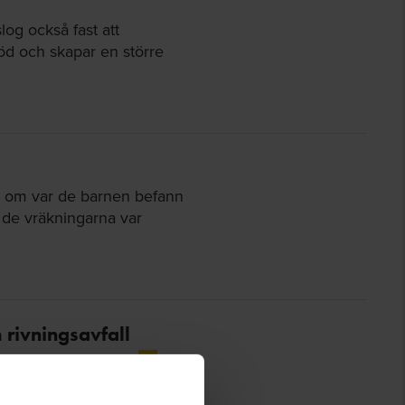
log också fast att
d och skapar en större
m om var de barnen befann
 de vräkningarna var
 rivningsavfall
n till en workshop i
tre
aktiviteter som bör …