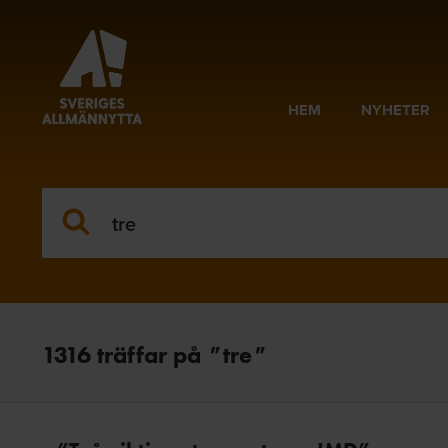
HEM
NYHETER
1316
träffar på
"
tre
"