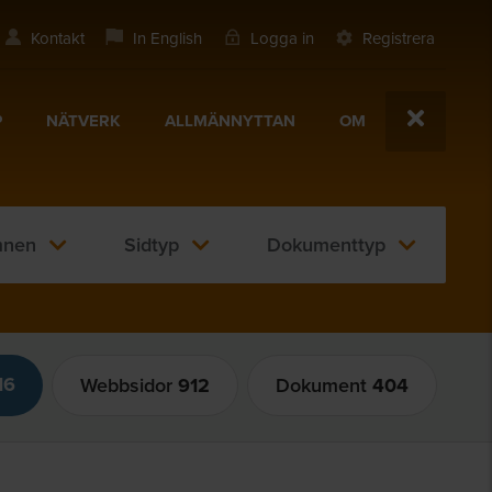
Kontakt
In English
Logga in
Registrera
P
NÄTVERK
ALLMÄNNYTTAN
OM
nen
Sidtyp
Dokumenttyp
16
Webbsidor
912
Dokument
404