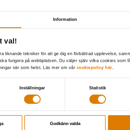
Information
t val!
 liknande tekniker för att ge dig en förbättrad upplevelse, samma
poster (35%-arna) – Stora inköp till förvaltni
 ska fungera på webbplatsen. Du väljer själv vilka cookies som f
stadsbolag, med över 2500 lägenheter. Vi bjuder därför i
lningar när som helst. Läs mer om vår
cookiepolicy här
.
nder respektive workshop diskuterar vi bland annat: vilka 
Inställningar
Statistik
ga
Godkänn valda