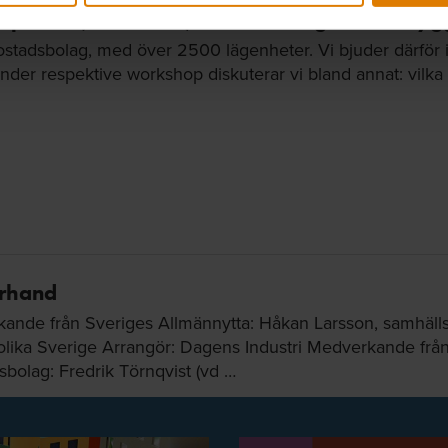
ngsposter (35%-arna) – Renovering och ombyg
stadsbolag, med över 2500 lägenheter. Vi bjuder därför i
nder respektive workshop diskuterar vi bland annat: vilka 
erhand
kande från Sveriges Allmännytta: Håkan Larsson, samhäll
olika Sverige Arrangör: Dagens Industri Medverkande från
olag: Fredrik Törnqvist (vd …