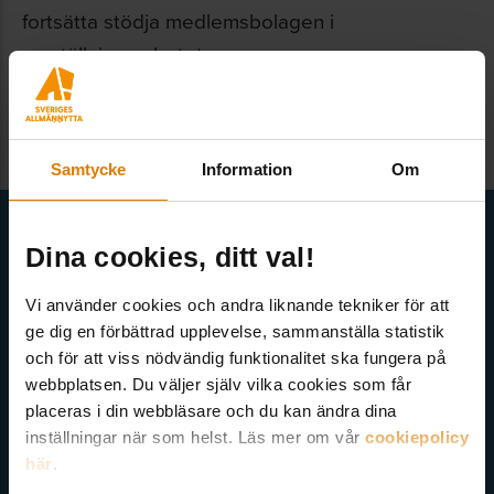
fortsätta stödja medlemsbolagen i
omställningsarbetet.
Samtycke
Information
Om
Få senaste nytt direkt i din inkorg
Dina cookies, ditt val!
Här kan du välja att prenumerera på våra olika nyhetsbrev och
utskick. Nyheter från Sveriges Allmännytta, Allmännyttan
Vi använder cookies och andra liknande tekniker för att
Akademi, Allmännyttans Klimatinitiativ och för dig som är
ge dig en förbättrad upplevelse, sammanställa statistik
medlem finns även nyhetsbrev inom olika ämnen.
och för att viss nödvändig funktionalitet ska fungera på
webbplatsen. Du väljer själv vilka cookies som får
placeras i din webbläsare och du kan ändra dina
inställningar när som helst. Läs mer om vår
cookiepolicy
här
.