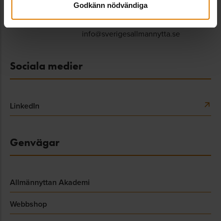
Godkänn nödvändiga
08-406 55 00
info@sverigesallmannytta.se
Sociala medier
LinkedIn
Genvägar
Allmännyttan Akademi
Webbshop