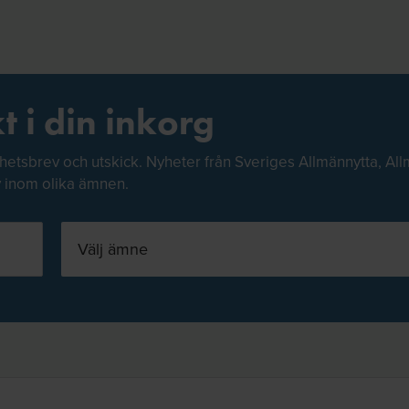
t i din inkorg
hetsbrev och utskick. Nyheter från Sveriges Allmännytta, All
v inom olika ämnen.
Välj ämne