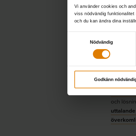
ländernas 
Vi använder cookies och andra
viss nödvändig funktionalitet
Nicolas S
och du kan ändra dina instäl
åtgärder s
Samtyckesval
boende st
Nödvändig
rättighete
kvalitet b
EU:s Reg
Godkänn nödvändi
överkomli
bostadsmi
och lösnin
uttalande
överkomli