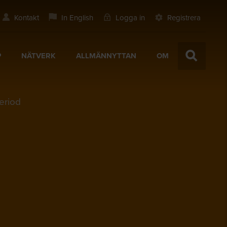
Kontakt
In English
Logga in
Registrera
P
NÄTVERK
ALLMÄNNYTTAN
OM
eriod