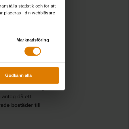
nställa statistik och för att
år placeras i din webbläsare
 att stödja alla
tygslådan för socialt
 för sociala
Marknadsföring
tadsbestånd av god
lbara bostäder till
Godkänn alla
stämts att
EU:s
mensamma utmaningar
h antog då ett
ade bostäder till