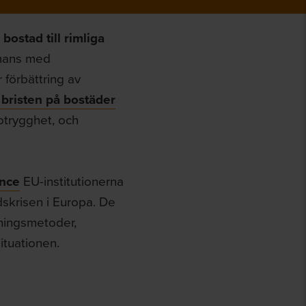
n bostad till rimliga
mmans med
förbättring av
bristen på bostäder
otrygghet, och
ance
EU-institutionerna
dskrisen i Europa. De
åningsmetoder,
ituationen.