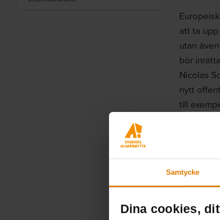
Europeisk
att ta up
utan även
bör inrätt
Nicolas S
nytt offen
till exemp
implement
åtgärd, me
strukture
beträffand
Samtycke
Samtliga d
makroekon
Rådsreko
Dina cookies, dit