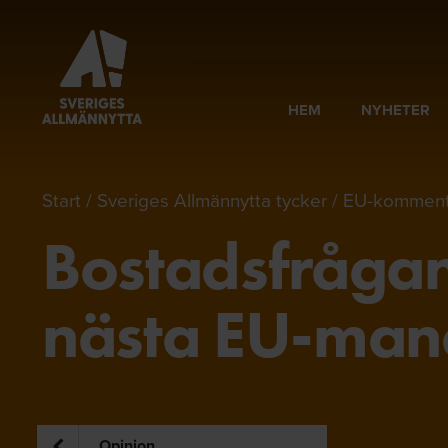
HEM
NYHETER
Start
Sveriges Allmännytta tycker
EU-komment
Bostadsfrågan 
nästa EU-man
Opinion