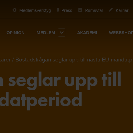
Medlemsverktyg
Press
Ramavtal
Karriär
OPINION
MEDLEM
AKADEMI
WEBBSHO
arer
Bostadsfrågan seglar upp till nästa EU-mandatp
seglar upp till
datperiod