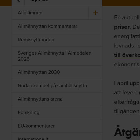
Alla ämnen
En aktuel
priser
. De
Allmännyttan kommenterar
energifat
Remissyttranden
levnads- o
Sveriges Allmännytta i Almedalen
till överk
2026
ekonomisk
Allmännyttan 2030
I april u
Goda exempel på samhällsnytta
att levere
Allmännyttans arena
efterfråg
tillgången
Forskning
EU-kommentarer
Åtgär
Internationellt