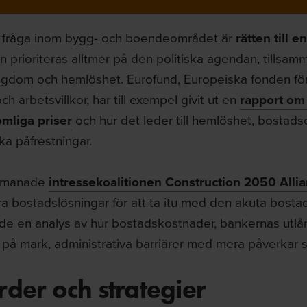
l fråga inom bygg- och boendeområdet är
rätten till e
n prioriteras alltmer på den politiska agendan, tillsa
tigdom och hemlöshet. Eurofund, Europeiska fonden för 
ch arbetsvillkor, har till exempel givit ut en
rapport om 
omliga priser
och hur det leder till hemlöshet, bostads
a påfrestningar.
ppmanade
intressekoalitionen Construction 2050 Alli
ra bostadslösningar för att ta itu med den akuta bosta
ade en analys av hur bostadskostnader, bankernas utl
 på mark, administrativa barriärer med mera påverkar s
der och strategier