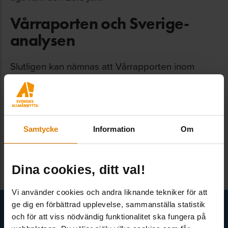
Vårraporten och Sverige-
analysen
Slutligen kan nämnas att Vårrapporten inom
ramen för den europeiska terminen
presenterades i maj. Där ingår en
analys om
Sverige
som bland annat säger att
bostadsbyggandet väntas stabiliseras.
Samtycke
Information
Om
Dina cookies, ditt val!
Vi använder cookies och andra liknande tekniker för att
Få senaste nytt direkt i din inkorg
ge dig en förbättrad upplevelse, sammanställa statistik
och för att viss nödvändig funktionalitet ska fungera på