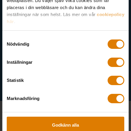
Här kan du välja att prenumerera på våra olika nyhetsbrev och
webbplatsen. Du väljer själv vilka cookies som får
utskick. Nyheter från Sveriges Allmännytta, Allmännyttan
placeras i din webbläsare och du kan ändra dina
Akademi, Allmännyttans Klimatinitiativ och för dig som är
inställningar när som helst. Läs mer om vår
cookiepolicy
medlem finns även nyhetsbrev inom olika ämnen.
här
.
Samtyckesval
Nödvändig
Inställningar
Välj ämne
Statistik
Marknadsföring
Godkänn alla