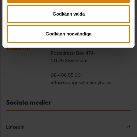
Kontakt
Godkänn valda
Sveriges Allmännytta
Godkänn nödvändiga
Besöksadress: Hornsgatan 15,
118 46 Stockholm
Postadress: Box 474,
101 29 Stockholm
08-406 55 00
info@sverigesallmannytta.se
Sociala medier
LinkedIn