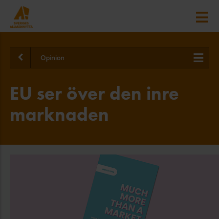
Opinion
EU ser över den inre
marknaden