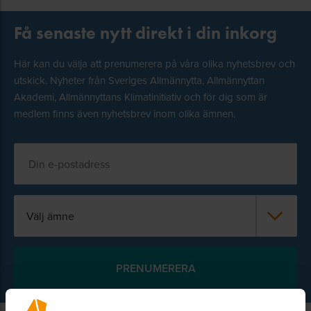
Få senaste nytt direkt i din inkorg
Här kan du välja att prenumerera på våra olika nyhetsbrev och
utskick. Nyheter från Sveriges Allmännytta, Allmännyttan
Akademi, Allmännyttans Klimatinitiativ och för dig som är
medlem finns även nyhetsbrev inom olika ämnen.
Välj ämne