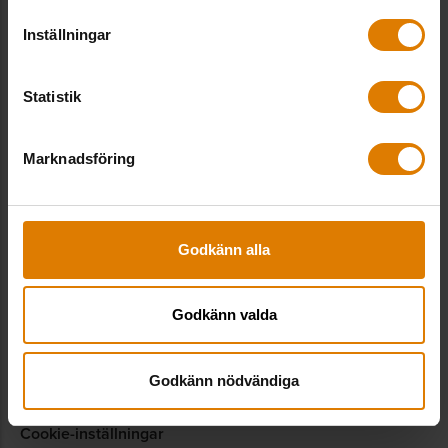
Inställningar
LinkedIn
Statistik
Genvägar
Marknadsföring
Allmännyttan Akademi
Godkänn alla
Webbshop
Press
Godkänn valda
Behandling av personuppgifter
Godkänn nödvändiga
Visselblåsarsystem
Cookie-inställningar