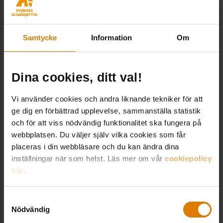
Samtycke
Information
Om
Kontakt
Dina cookies, ditt val!
Sveriges Allmännytta
Vi använder cookies och andra liknande tekniker för att
Besöksadress: Hornsgatan 15,
ge dig en förbättrad upplevelse, sammanställa statistik
118 46 Stockholm
och för att viss nödvändig funktionalitet ska fungera på
Postadress: Box 474,
webbplatsen. Du väljer själv vilka cookies som får
101 29 Stockholm
placeras i din webbläsare och du kan ändra dina
inställningar när som helst. Läs mer om vår
cookiepolicy
08-406 55 00
här
.
info@sverigesallmannytta.se
Samtyckesval
Nödvändig
Sociala medier