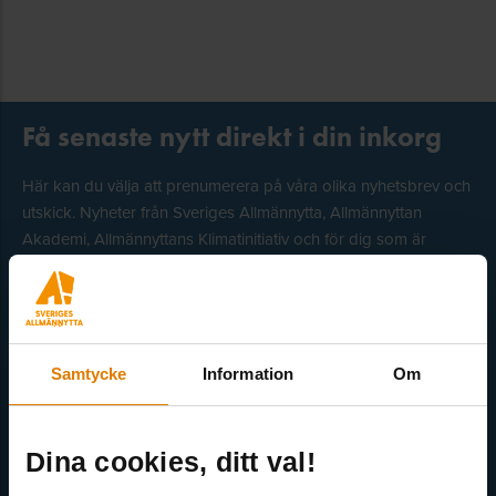
Få senaste nytt direkt i din inkorg
Här kan du välja att prenumerera på våra olika nyhetsbrev och
utskick. Nyheter från Sveriges Allmännytta, Allmännyttan
Akademi, Allmännyttans Klimatinitiativ och för dig som är
medlem finns även nyhetsbrev inom olika ämnen.
Samtycke
Information
Om
Gröna nyhetsbrevet
1
Dina cookies, ditt val!