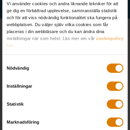
Vi använder cookies och andra liknande tekniker för att
ge dig en förbättrad upplevelse, sammanställa statistik
och för att viss nödvändig funktionalitet ska fungera på
webbplatsen. Du väljer själv vilka cookies som får
placeras i din webbläsare och du kan ändra dina
inställningar när som helst. Läs mer om vår
cookiepolicy
här
.
Kontakt
Samtyckesval
Nödvändig
Sveriges Allmännytta
Besöksadress: Hornsgatan 15,
Inställningar
118 46 Stockholm
Postadress: Box 474,
Statistik
101 29 Stockholm
08-406 55 00
Marknadsföring
info@sverigesallmannytta.se