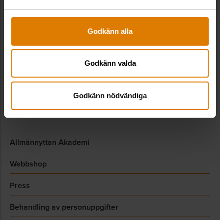
Sociala medier
Godkänn alla
Godkänn valda
LinkedIn
Godkänn nödvändiga
Genvägar
Allmännyttan Akademi
Webbshop
Press
Behandling av personuppgifter