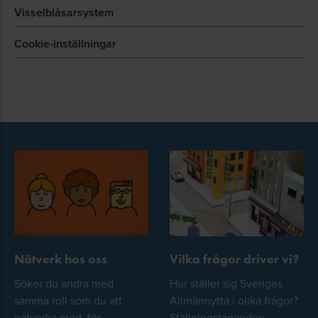
Visselblåsarsystem
Cookie-inställningar
Nätverk hos oss
Vilka frågor driver vi?
Söker du andra med
Hur ställer sig Sveriges
samma roll som du att
Allmännytta i olika frågor?
nätverka med, för
Ställningstaganden,