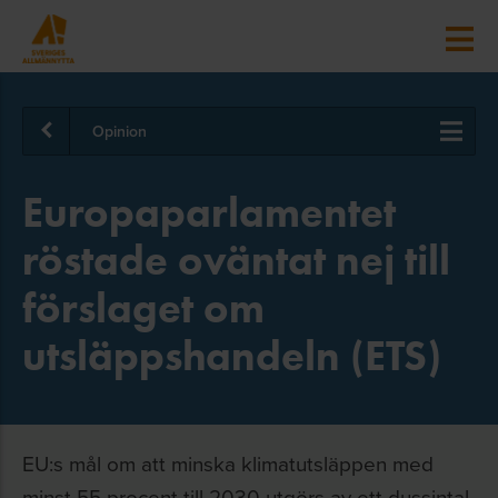
Opinion
Europaparlamentet
röstade oväntat nej till
förslaget om
utsläppshandeln (ETS)
EU:s mål om att minska klimatutsläppen med
minst 55 procent till 2030 utgörs av ett dussintal