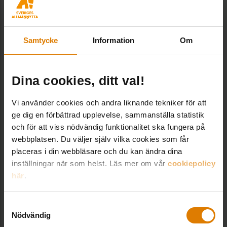
är någon fara och att det finns goda marginaler.
Nu testas den svenska analysen i en ny
ekonomisk verklighet med högre räntor och
Samtycke
Information
Om
inflation där Sverige är ett av två länder i Europa
som bedöms få negativ tillväxt 2023.
Dina cookies, ditt val!
LÄNKAR OCH DOKUMENT
Vi använder cookies och andra liknande tekniker för att
ge dig en förbättrad upplevelse, sammanställa statistik
Europeiska kommissionens landspecifika
och för att viss nödvändig funktionalitet ska fungera på
rekommendationer till varje EU-land
webbplatsen. Du väljer själv vilka cookies som får
placeras i din webbläsare och du kan ändra dina
inställningar när som helst. Läs mer om vår
cookiepolicy
REPowerEU
här
.
Samtyckesval
Nödvändig