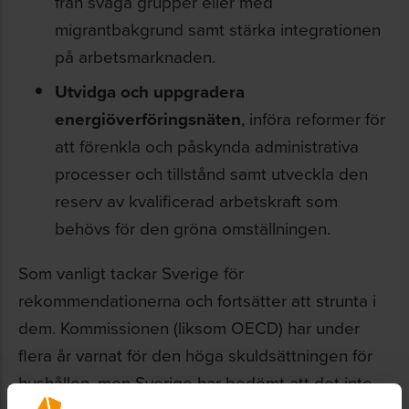
från svaga grupper eller med
migrantbakgrund samt stärka integrationen
på arbetsmarknaden.
Utvidga och uppgradera
energiöverföringsnäten
, införa reformer för
att förenkla och påskynda administrativa
processer och tillstånd samt utveckla den
reserv av kvalificerad arbetskraft som
behövs för den gröna omställningen.
Som vanligt tackar Sverige för
rekommendationerna och fortsätter att strunta i
dem. Kommissionen (liksom OECD) har under
flera år varnat för den höga skuldsättningen för
hushållen, men Sverige har bedömt att det inte