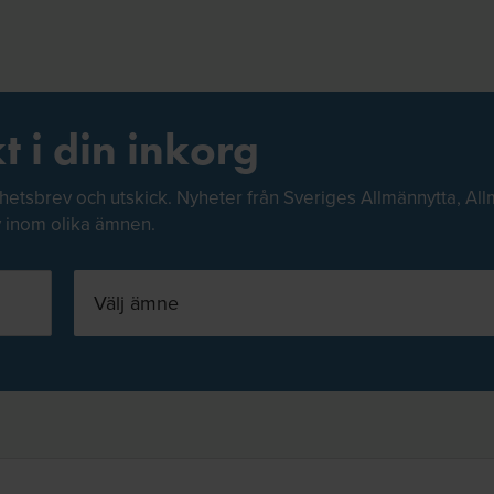
t i din inkorg
hetsbrev och utskick. Nyheter från Sveriges Allmännytta, All
v inom olika ämnen.
Välj ämne