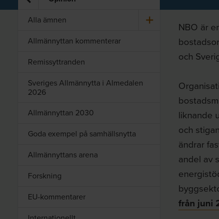
Alla ämnen
NBO är en
bostadsor
Allmännyttan kommenterar
och Sveri
Remissyttranden
Sveriges Allmännytta i Almedalen
Organisat
2026
bostadsma
Allmännyttan 2030
liknande u
och stigan
Goda exempel på samhällsnytta
ändrar fas
Allmännyttans arena
andel av 
energistö
Forskning
byggsekto
EU-kommentarer
från juni
Internationellt