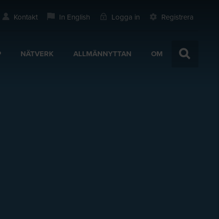
Kontakt
In English
Logga in
Registrera
P
NÄTVERK
ALLMÄNNYTTAN
OM