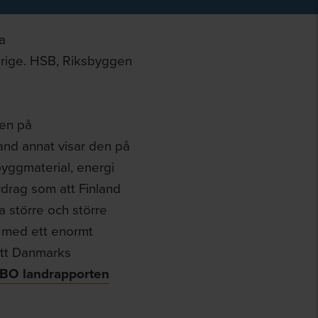
a
erige. HSB, Riksbyggen
gen på
nd annat visar den på
byggmaterial, energi
rdrag som att Finland
ga större och större
e med ett enormt
att Danmarks
BO landrapporten