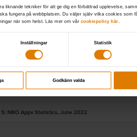
 liknande tekniker för att ge dig en förbättrad upplevelse, samma
 OCH DOKUMENT
 ska fungera på webbplatsen. Du väljer själv vilka cookies som f
lningar när som helst. Läs mer om vår
cookiepolicy här
.
ousing in rural areas
Inställningar
Statistik
BO Conference, 8–9 September 2022
 3: Grow Camp, 18–19 May 2022
ga
Godkänn valda
 4: Country reports, NBO board meeting, June 2022
 5: NBO Appx Statistics, June 2022