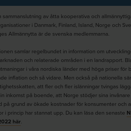
 sammanslutning av åtta kooperativa och allmännyttig
ganisationer i Danmark, Finland, Island, Norge och Sv
ges Allmännytta är de svenska medlemmarna.
ionen samlar regelbundet in information om utvecklin
rknaden och relaterade områden i en landrapport. Bla
tmaningar i våra nordiska länder med höga priser för 
de inflation och så vidare. Men också på nationella sä
tighetsskatten, att fler och fler islänningar tvingas läg
sin inkomst på boende, att Norge stödjer sina invånar
d på grund av ökade kostnader för konsumenter och 
r i princip har stannat upp. Du kan läsa den senaste
N
 2022 här
.