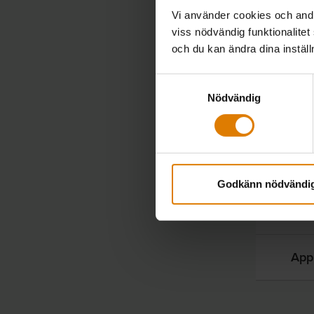
Vi använder cookies och andra
LÄNKAR
viss nödvändig funktionalitet
och du kan ändra dina instäl
H
Samtyckesval
Nödvändig
N
App
Godkänn nödvändi
App
App