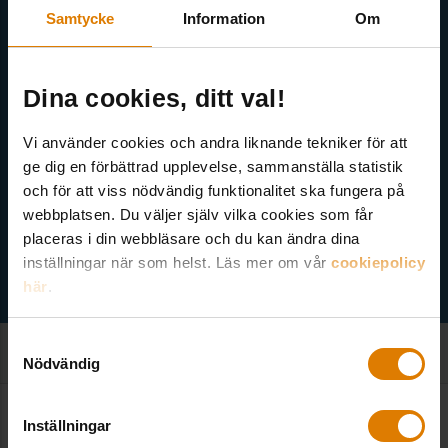
utskick. Nyheter från Sveriges Allmännytta, Allmännyttan
Samtycke
Information
Om
Akademi, Allmännyttans Klimatinitiativ och för dig som är
medlem finns även nyhetsbrev inom olika ämnen.
Dina cookies, ditt val!
Vi använder cookies och andra liknande tekniker för att
ge dig en förbättrad upplevelse, sammanställa statistik
och för att viss nödvändig funktionalitet ska fungera på
Välj ämne
webbplatsen. Du väljer själv vilka cookies som får
placeras i din webbläsare och du kan ändra dina
inställningar när som helst. Läs mer om vår
cookiepolicy
här
.
Samtyckesval
Nödvändig
Inställningar
Kontakt