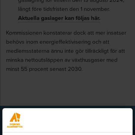
långt före tidsfristen den 1 november.
Aktuella gaslager kan följas här.
Kommissionen konstaterar dock att mer insatser
behövs inom energieffektivisering och att
medlemsstaterna ännu inte gör tillräckligt för att
minska nettoutsläppen av växthusgaser med
minst 55 procent senast 2030.
Få senaste nytt direkt i din inkorg
Här kan du välja att prenumerera på våra olika nyhetsbrev och