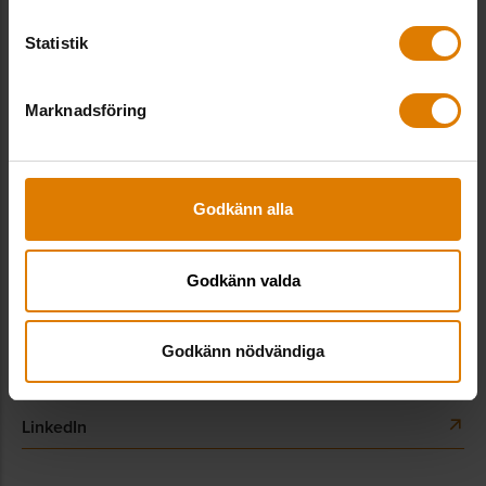
Statistik
Sveriges Allmännytta
Besöksadress: Hornsgatan 15,
Marknadsföring
118 46 Stockholm
Postadress: Box 474,
101 29 Stockholm
Godkänn alla
08-406 55 00
info@sverigesallmannytta.se
Godkänn valda
Sociala medier
Godkänn nödvändiga
LinkedIn