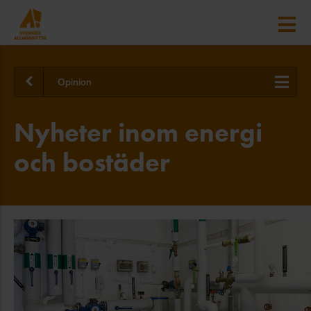
Opinion
Nyheter inom energi
och bostäder