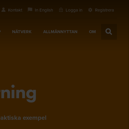
Kontakt
In English
Logga in
Registrera
P
NÄTVERK
ALLMÄNNYTTAN
OM
tning
raktiska exempel