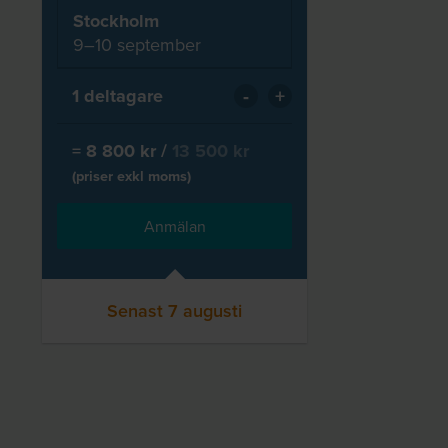
Stockholm
9–10 september
-
+
1
deltagare
=
8 800
kr
/
13 500
kr
(priser exkl moms)
Anmälan
Senast 7 augusti