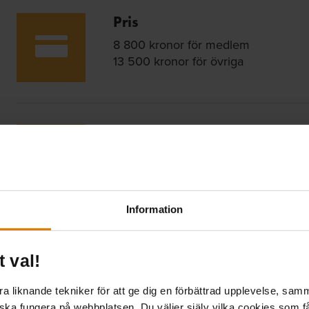
Pris
8 800 kronor för medlem
13 500 kronor för övriga
Sista anmälningsdag
Anmäl dig senast 7 augusti
Information
Boende
t val!
Försäkra dig om hotellrum i god tid.
rumsbokning.
 liknande tekniker för att ge dig en förbättrad upplevelse, samma
 ska fungera på webbplatsen. Du väljer själv vilka cookies som f