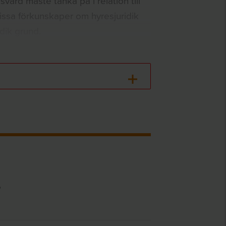
värd måste tänka på i relation till
issa förkunskaper om hyresjuridik
idik grund.
5