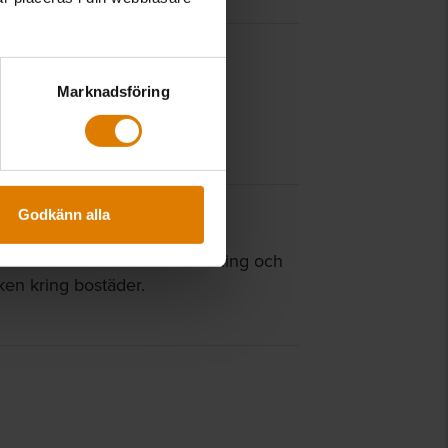
Marknadsföring
kumentation.
Godkänn alla
eller har motsvarande utbildning och
en kring bostäder.