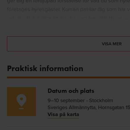
ger dig en fördjupad förståelse för vad du som hyres
företages hyresgäster. Kursen passar dig som har v
och är särskilt lämplig för dig som har gått Hyresjur
VISA MER
Praktisk information
Datum och plats
9–10 september - Stockholm
Sveriges Allmännytta, Hornsgatan 1
Visa på karta