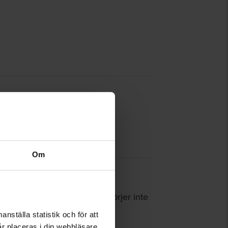
Om
 Sveriges Allmännytta ombesörjer inte
nställa statistik och för att
år placeras i din webbläsare