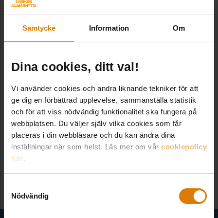
VANLIGA FRÅGOR
Samtycke
Information
Om
Hur lång är leveranstiden?
Dina cookies, ditt val!
Hur gör jag för att ladda ner en fil?
Vi använder cookies och andra liknande tekniker för att
ge dig en förbättrad upplevelse, sammanställa statistik
Hur får jag min medlemsrabatt?
och för att viss nödvändig funktionalitet ska fungera på
webbplatsen. Du väljer själv vilka cookies som får
Hur handlar jag?
placeras i din webbläsare och du kan ändra dina
inställningar när som helst. Läs mer om vår
cookiepolicy
här
.
Vad finns det för betalsätt?
Samtyckesval
Nödvändig