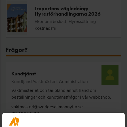
Trepartens vägledning:
Hyresförhandlingarna 2026
Ekonomi & skatt, Hyressättning
Kostnadsfri
Frågor?
Kundtjänst
Kundtjänst/vaktmästeri, Administration
Vaktmästeriet och tar bland annat hand om
beställningar och kundtjänstfrågor i vår webbshop.
vaktmasteri@sverigesallmannytta.se
08-406 55 00