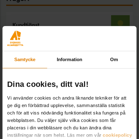
Kundtjänst
Kundtjänst/vaktmästeri, Administration
Vaktmästeriet och tar bland annat hand om
beställningar och kundtjänstfrågor i vår webbshop.
Samtycke
Information
Om
vaktmasteri@sverigesallmannytta.se
08-406 55 00
Dina cookies, ditt val!
VANLIGA FRÅGOR
Vi använder cookies och andra liknande tekniker för att
ge dig en förbättrad upplevelse, sammanställa statistik
Hur lång är leveranstiden?
och för att viss nödvändig funktionalitet ska fungera på
webbplatsen. Du väljer själv vilka cookies som får
placeras i din webbläsare och du kan ändra dina
Hur gör jag för att ladda ner en fil?
inställningar när som helst. Läs mer om vår
cookiepolicy