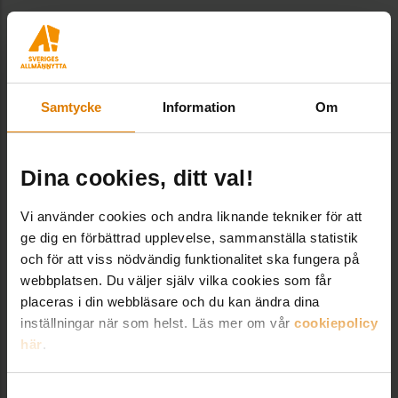
Läs mer om aktiviteterna på bilderna
ovan här:
Fotbollsskola med Halmstads Fastighets AB
Samtycke
Information
Om
Kristianstadsbyggens friluftsbad
Byggkollo med Huge Bostäder
Dina cookies, ditt val!
Familjebostäders sommarsimskola
Vi använder cookies och andra liknande tekniker för att
ge dig en förbättrad upplevelse, sammanställa statistik
och för att viss nödvändig funktionalitet ska fungera på
Dela:
webbplatsen. Du väljer själv vilka cookies som får
placeras i din webbläsare och du kan ändra dina
inställningar när som helst. Läs mer om vår
cookiepolicy
här
.
Fler goda exempel från Allmännyttan
Samtyckesval