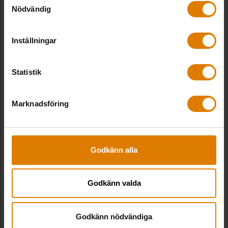
Nödvändig
Inställningar
Statistik
Marknadsföring
Godkänn alla
Orange dag mot kvinnovåld – och
civilkurage hela året
Godkänn valda
Boende
Godkänn nödvändiga