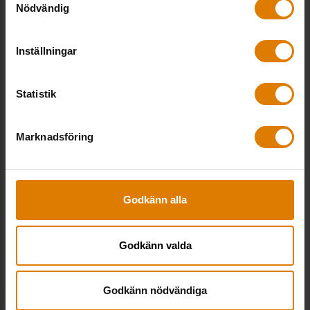
Fler goda exempel från Allmännyttan
Nödvändig
Inställningar
Statistik
Marknadsföring
Godkänn alla
Samverkan ska öka tryggheten i
Jakobsbergs centrum
Godkänn valda
Boende, Lokaler
Godkänn nödvändiga