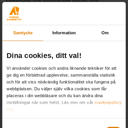
samarbete och gemensamt resurs- och
kompetensnyttjande som skapar större
synergieffekter.
Samtycke
Information
Om
Fler lokalbolag i staden
I Örebros kommunkoncern finns även bolaget
Örebroporten, som äger, förvaltar och utvecklar
Dina cookies, ditt val!
lokaler, arenor och verksamhetsmark i Örebro.
Vi använder cookies och andra liknande tekniker för att
ge dig en förbättrad upplevelse, sammanställa statistik
och för att viss nödvändig funktionalitet ska fungera på
Dela:
webbplatsen. Du väljer själv vilka cookies som får
placeras i din webbläsare och du kan ändra dina
inställningar när som helst. Läs mer om vår
cookiepolicy
här
.
Samtyckesval