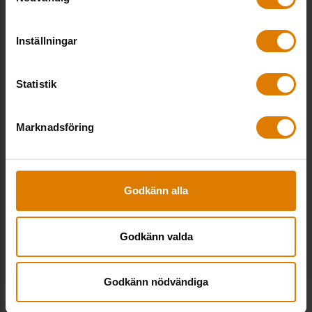
Fler goda exempel från Allmännyttan
Inställningar
Statistik
Marknadsföring
Godkänn alla
Godkänn valda
Öppen drogscen borta i Storvreten
Boende, Förvaltning & drift
Godkänn nödvändiga