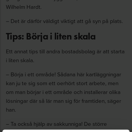
Wilhelm Hardt.
– Det är därför väldigt viktigt att gå syn på plats.
Tips: Börja i liten skala
Ett annat tips till andra bostadsbolag är att starta
i liten skala.
– Börja i ett område! Sådana här kartläggningar
kan ju te sig som ett oerhört stort arbete, men
om man börjar i ett område och installerar olika
lösningar där så lär man sig för framtiden, säger
han.
– Ta också hjälp av sakkunniga! De större