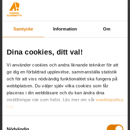
tekniska konsultbyråerna har medarbetare som
är specialiserade på skyfall och
klimatanpassning.
Samtycke
Information
Om
Bilden högst upp:
Wilhelm Hardt, säkerhetsansvarig på
Hyresbostäder i Norrköping, på plats vid en
Dina cookies, ditt val!
växtbädd utanför ett av bostadsbolagets hus.
Vi använder cookies och andra liknande tekniker för att
Foto:
Henrik Lenngren
ge dig en förbättrad upplevelse, sammanställa statistik
och för att viss nödvändig funktionalitet ska fungera på
webbplatsen. Du väljer själv vilka cookies som får
placeras i din webbläsare och du kan ändra dina
Dela:
inställningar när som helst. Läs mer om vår
cookiepolicy
här
.
Samtyckesval
Nödvändig