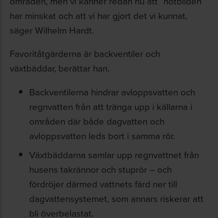
områden, men vi känner redan nu att ”hotbilden”
har minskat och att vi har gjort det vi kunnat,
säger Wilhelm Hardt.
Favoritåtgärderna är backventiler och
växtbäddar, berättar han.
Backventilerna hindrar avloppsvatten och
regnvatten från att tränga upp i källarna i
områden där både dagvatten och
avloppsvatten leds bort i samma rör.
Växtbäddarna samlar upp regnvattnet från
husens takrännor och stuprör – och
fördröjer därmed vattnets färd ner till
dagvattensystemet, som annars riskerar att
bli överbelastat.