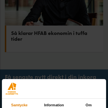
Så klarar HFAB ekonomin i tuffa
tider
Få senaste nytt direkt i din inkorg
Här kan du välja att prenumerera på våra olika nyhetsbrev och
utskick. Nyheter från Sveriges Allmännytta, Allmännyttan
Akademi, Allmännyttans Klimatinitiativ och för dig som är
medlem finns även nyhetsbrev inom olika ämnen.
Samtycke
Information
Om