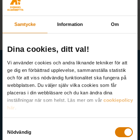
Kontakta redaktionen
:
Samtycke
Information
Om
kom@sverigesallmannytta.se
Dina cookies, ditt val!
Få senaste nytt direkt i din inkorg
Vi använder cookies och andra liknande tekniker för att
ge dig en förbättrad upplevelse, sammanställa statistik
Här kan du välja att prenumerera på våra olika nyhetsbrev och
och för att viss nödvändig funktionalitet ska fungera på
utskick. Nyheter från Sveriges Allmännytta, Allmännyttan
webbplatsen. Du väljer själv vilka cookies som får
Akademi, Allmännyttans Klimatinitiativ och för dig som är
placeras i din webbläsare och du kan ändra dina
medlem finns även nyhetsbrev inom olika ämnen.
inställningar när som helst. Läs mer om vår
cookiepolicy
här
.
Samtyckesval
Nödvändig