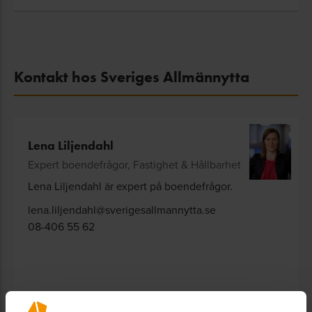
Kontakt hos Sveriges Allmännytta
Lena Liljendahl
Expert boendefrågor, Fastighet & Hållbarhet
Lena Liljendahl är expert på boendefrågor.
lena.liljendahl@sverigesallmannytta.se
08-406 55 62