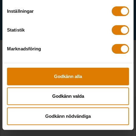
Välj ämne
Inställningar
Statistik
Marknadsföring
SE ALLA NOTISER
Fler notiser
Godkänn alla
Godkänn valda
Experternas förhandsglimtar inför stora
bostadssociala konferensen
Godkänn nödvändiga
2026-03-20
|
Sveriges Allmännytta