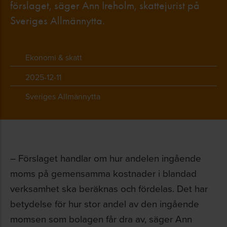
förslaget, säger Ann Ireholm, skattejurist på
Sveriges Allmännytta.
Ekonomi & skatt
2025-12-11
Sveriges Allmännytta
– Förslaget handlar om hur andelen ingående
moms på gemensamma kostnader i blandad
verksamhet ska beräknas och fördelas. Det har
betydelse för hur stor andel av den ingående
momsen som bolagen får dra av, säger Ann