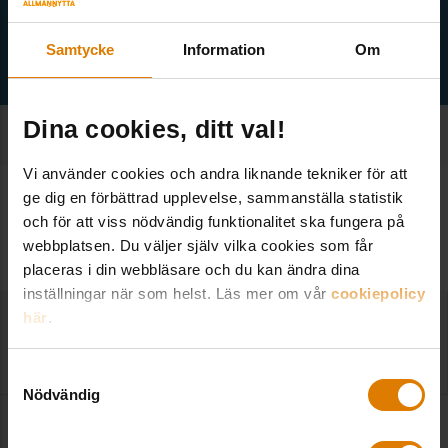
Samtycke
Information
Om
Dina cookies, ditt val!
Vi använder cookies och andra liknande tekniker för att
ge dig en förbättrad upplevelse, sammanställa statistik
SE ALLA NOTISER
och för att viss nödvändig funktionalitet ska fungera på
Fler notiser
webbplatsen. Du väljer själv vilka cookies som får
placeras i din webbläsare och du kan ändra dina
inställningar när som helst. Läs mer om vår
cookiepolicy
här
.
Utökad befrielse från energiskatt för egen el
2021-10-06
|
Sveriges Allmännytta
Samtyckesval
Nödvändig
När ett allmännyttigt bostadsbolag måste