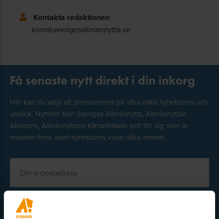
Kontakta redaktionen
:
kom@sverigesallmannytta.se
Få senaste nytt direkt i din inkorg
Här kan du välja att prenumerera på våra olika nyhetsbrev och
utskick. Nyheter från Sveriges Allmännytta, Allmännyttan
Akademi, Allmännyttans Klimatinitiativ och för dig som är
medlem finns även nyhetsbrev inom olika ämnen.
Välj ämne