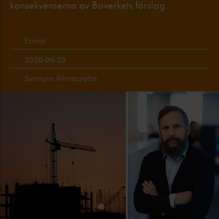
konsekvenserna av Boverkets förslag.
Energi
2026-06-23
Sveriges Allmännytta