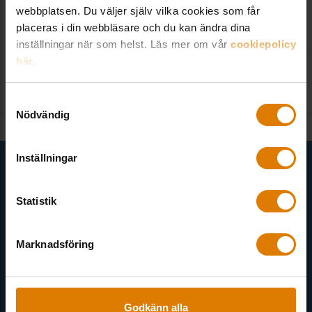
08-406 55 16
webbplatsen. Du väljer själv vilka cookies som får
placeras i din webbläsare och du kan ändra dina
inställningar när som helst. Läs mer om vår
cookiepolicy
här
.
Kontakta redaktionen
:
kom@sverigesallmannytta.se
Samtyckesval
Nödvändig
Få senaste nytt direkt i din inkorg
Inställningar
Här kan du välja att prenumerera på våra olika nyhetsbrev och
Statistik
utskick. Nyheter från Sveriges Allmännytta, Allmännyttan
Akademi, Allmännyttans Klimatinitiativ och för dig som är
medlem finns även nyhetsbrev inom olika ämnen.
Marknadsföring
Godkänn alla