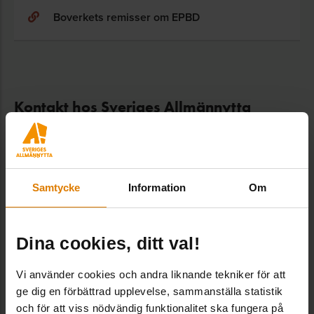
Boverkets remisser om EPBD
Kontakt hos Sveriges Allmännytta
Björn Berggren
Samtycke
Information
Om
Expert energi, Fastighet & Hållbarhet
Björn arbetar med energi­effektivisering och
energi­omställning och bedriver påverkans­arbete på
Dina cookies, ditt val!
europeisk och nationell nivå. Arbetar med bl.a. Nils
Holgersson, Pris­dialogen och Sveby. Adjungerad
Vi använder cookies och andra liknande tekniker för att
lektor på LTH.
ge dig en förbättrad upplevelse, sammanställa statistik
bjorn.berggren@sverigesallmannytta.se
och för att viss nödvändig funktionalitet ska fungera på