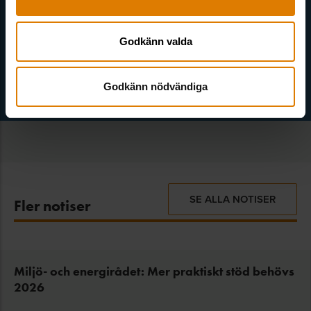
Gröna nyhetsbrevet
1
Godkänn valda
Godkänn nödvändiga
SE ALLA NOTISER
Fler notiser
Miljö- och energirådet: Mer praktiskt stöd behövs
2026