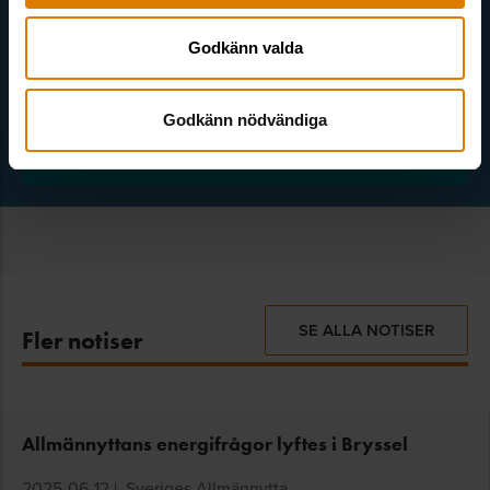
Godkänn valda
Gröna nyhetsbrevet
1
Godkänn nödvändiga
SE ALLA NOTISER
Fler notiser
Allmännyttans energifrågor lyftes i Bryssel
2025-06-12
|
Sveriges Allmännytta