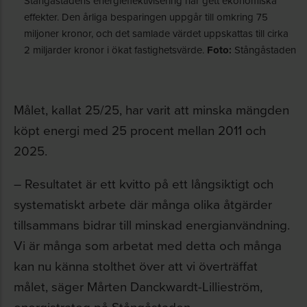
Stångåstadens energieffektivisering har gett ekonomiska
effekter. Den årliga besparingen uppgår till omkring 75
miljoner kronor, och det samlade värdet uppskattas till cirka
2 miljarder kronor i ökat fastighetsvärde.
Foto:
Stångåstaden
Målet, kallat 25/25, har varit att minska mängden
köpt energi med 25 procent mellan 2011 och
2025.
– Resultatet är ett kvitto på ett långsiktigt och
systematiskt arbete där många olika åtgärder
tillsammans bidrar till minskad energianvändning.
Vi är många som arbetat med detta och många
kan nu känna stolthet över att vi överträffat
målet, säger Mårten Danckwardt-Lillieström,
energistrateg på Stångåstaden.