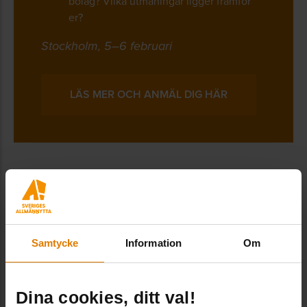
bolag? Vilka utmaningar ligger framför
er?
Stockholm, 5–6 februari
LÄS MER OCH ANMÄL DIG HÄR
Dela:
Samtycke
Information
Om
Dina cookies, ditt val!