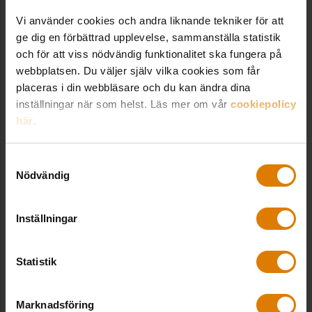
LÄNKAR OCH DOKUMENT
Vi använder cookies och andra liknande tekniker för att
ge dig en förbättrad upplevelse, sammanställa statistik
Läs mer om nätverket för operativ
och för att viss nödvändig funktionalitet ska fungera på
fastighetsförvaltning här
webbplatsen. Du väljer själv vilka cookies som får
placeras i din webbläsare och du kan ändra dina
Trepartens vägledning inför de årliga
inställningar när som helst. Läs mer om vår
cookiepolicy
hyresförhandlingarna 2025
här
.
Samtyckesval
Nödvändig
Kontakter hos Sveriges Allmännytta
Inställningar
Statistik
Maria Österlind
Expert hyror, Utredning & Juridik
Marknadsföring