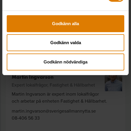
Maria Österlind är expert inom hyressättning.
maria.osterlind@sverigesallmannytta.se
08-406 55 23
Godkänn alla
Godkänn valda
Godkänn nödvändiga
Martin Ingvarson
Expert lokalfrågor, Fastighet & Hållbarhet
Martin Ingvarson är expert inom lokalfrågor
och arbetar på enheten Fastighet & Hållbarhet.
martin.ingvarson@sverigesallmannytta.se
08-406 56 33