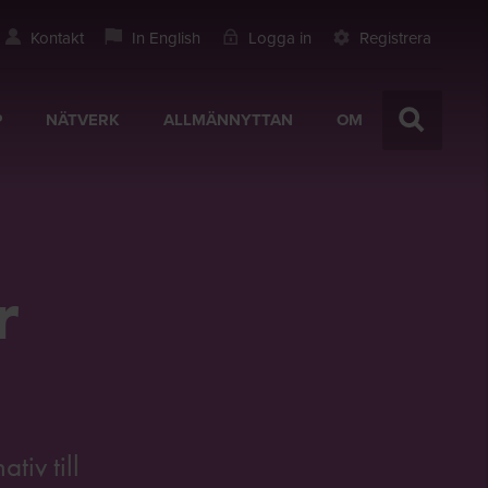
Kontakt
In English
Logga in
Registrera
P
NÄTVERK
ALLMÄNNYTTAN
OM
r
tiv till