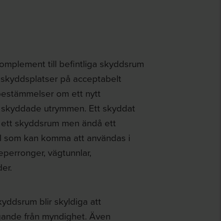
omplement till befintliga skyddsrum
gd skyddsplatser på acceptabelt
 bestämmelser om ett nytt
e skyddade utrymmen. Ett skyddat
 ett skyddsrum men ändå ett
del som kan komma att användas i
perronger, vägtunnlar,
er.
yddsrum blir skyldiga att
ggande från myndighet. Även