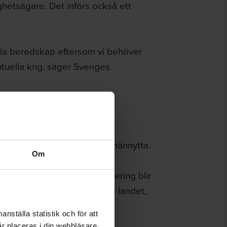
ghetsägare. Det införs också ett
vila beredskap eftersom vi behöver
tuella krig, säger Sveriges
ttan
msföretagen i Sveriges Allmännytta.
Om
dsrum och beredskapsplanering blir
 att skydda människor i hela landet,
nställa statistik och för att
år placeras i din webbläsare