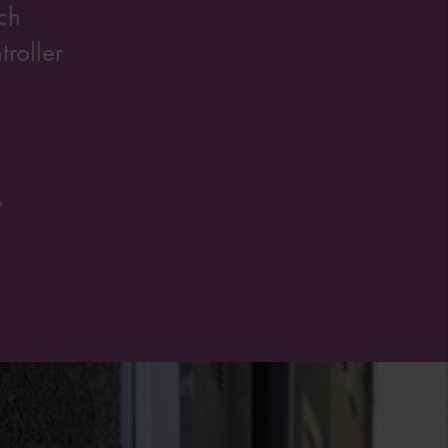
ch
troller
,