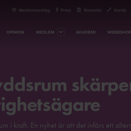
Medlemsverktyg
Press
Ramavtal
Karriär
OPINION
MEDLEM
AKADEMI
WEBBSHO
yddsrum skärpe
tighetsägare
 kraft. En nyhet är att det införs ett alterna