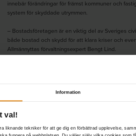
innebär förändringar för främst kommuner och fasti
system för skyddade utrymmen.
– Bostadsföretagen är en viktig del av Sveriges ci
både bostad och skydd för att klara kriser och even
Allmännyttas förvaltningsexpert Bengt Lind.
En femtedel hos allmänny
20 procent av Sveriges skyddsrum finns hos medle
Information
– När regeringen nu trappar upp arbetet med skyd
det ännu tydligare hur bostadssektorn kan bidra till
t val!
framhåller han.
 liknande tekniker för att ge dig en förbättrad upplevelse, samma
 ska fungera på webbplatsen. Du väljer själv vilka cookies som f