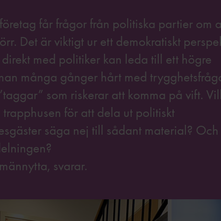
etag får frågor från politiska partier om at
r. Det är viktigt ur ett demokratiskt perspe
direkt med politiker kan leda till ett högre
 man många gånger hårt med trygghetsfråg
taggar” som riskerar att komma på vift. Vil
ill trapphusen för att dela ut politiskt
esgäster säga nej till sådant material? Och 
delningen?
lmännytta, svarar.