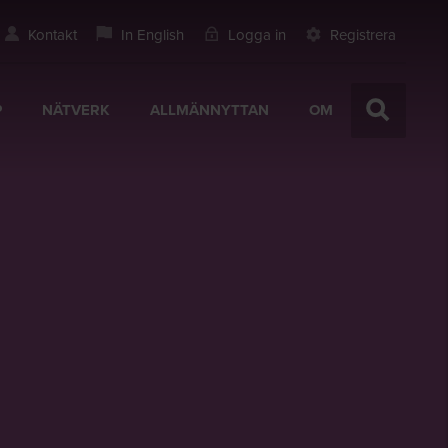
Kontakt
In English
Logga in
Registrera
P
NÄTVERK
ALLMÄNNYTTAN
OM