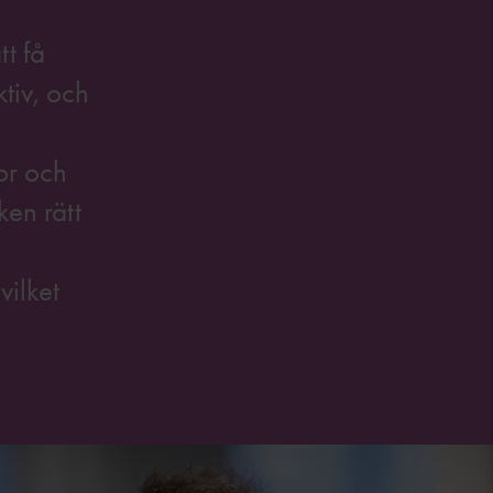
t få
ktiv, och
or och
ken rätt
vilket