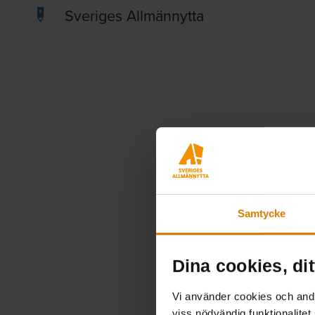
Sveriges Allmännytta
Samtycke
Dina cookies, dit
Vi använder cookies och andra
viss nödvändig funktionalitet