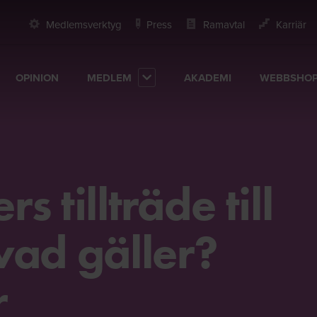
Medlemsverktyg
Press
Ramavtal
Karriär
OPINION
MEDLEM
AKADEMI
WEBBSHO
rs tillträde till
vad gäller?
r