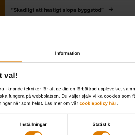
”Skadligt att hastigt slopa byggstöd”
”Halva miljonprogrammet i akut behov av renover
Allmännyttans upprop – ge oss ett riktigt bra API
Information
“Nationell roaming krävs för 5g överallt – även i
t val!
Föråldrade regler sätter käppar i hjulet för fasti
 liknande tekniker för att ge dig en förbättrad upplevelse, samma
Låt fastighetsbranschen ta större ansvar i klimat
 ska fungera på webbplatsen. Du väljer själv vilka cookies som f
lningar när som helst. Läs mer om vår
cookiepolicy här
.
Sänkta byggkostnader viktigt för att få fler hyresr
Inställningar
Statistik
Allmännyttan: ”LOU försämrar vår konkurrenskraf