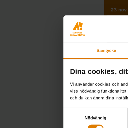
23 nov
28 okt
29 sep
Samtycke
23 sep
Dina cookies, dit
3 aug
Vi använder cookies och andra
5 jul
viss nödvändig funktionalitet
och du kan ändra dina instäl
3 jul
Samtyckesval
Nödvändig
22 apr