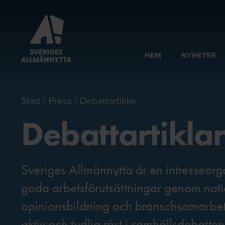
HEM
NYHETER
Start
Press
Debattartiklar
Debattartiklar
Sveriges Allmännytta är en intresseorg
goda arbetsförutsättningar genom nati
opinionsbildning och branschsamarbete
aktiv och tydlig röst i samhällsdebatten