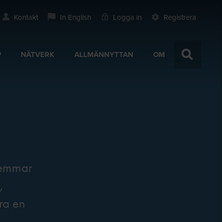
Kontakt
In English
Logga in
Registrera
P
NÄTVERK
ALLMÄNNYTTAN
OM
dlemmar
,
ra en