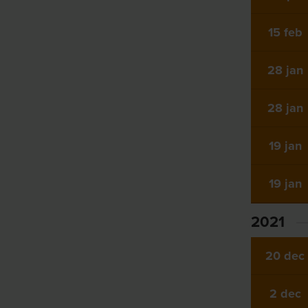
15 feb
28 jan
28 jan
19 jan
19 jan
2021
20 dec
2 dec