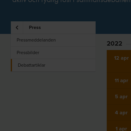
Press
Pressmeddelanden
2022
Pressbilder
12 apr
Debattartiklar
11 apr
5 apr
4 apr
1 apr