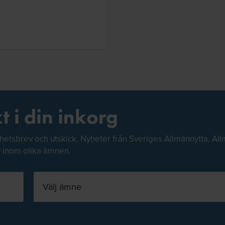
t i din inkorg
hetsbrev och utskick. Nyheter från Sveriges Allmännytta, All
v inom olika ämnen.
Välj ämne