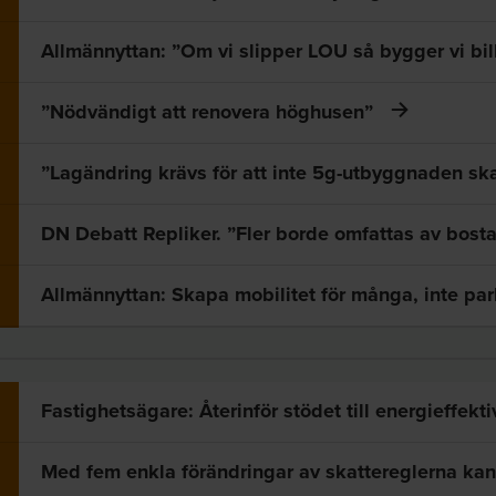
Allmännyttan: ”Om vi slipper LOU så bygger vi bil
”Nödvändigt att renovera höghusen”
”Lagändring krävs för att inte 5g-utbyggnaden sk
DN Debatt Repliker. ”Fler borde omfattas av bos
Allmännyttan: Skapa mobilitet för många, inte par
Fastighetsägare: Återinför stödet till energieffekt
Med fem enkla förändringar av skattereglerna kan 