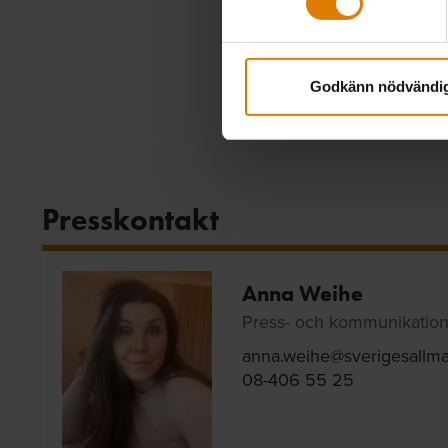
Godkänn nödvändi
Presskontakt
Anna Weihe
Press- och kommunikatio
anna.weihe@sverigesallma
08-406 55 25