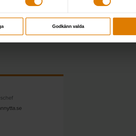
1
2
3
4
ga
Godkänn valda
nschef
nnytta.se