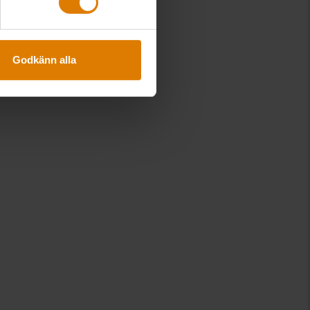
5
6
10
Godkänn alla