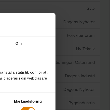
SvD
ing”
Dagens Nyheter
!
Förvaltarforum
Om
nomhus”
Ny Teknik
ghetsbranschen
Länstidningen Östersund
nställa statistik och för att
omställningen
Dagens Industri
år placeras i din webbläsare
ätter
Dagens Nyheter
Marknadsföring
t”
Byggindustrin