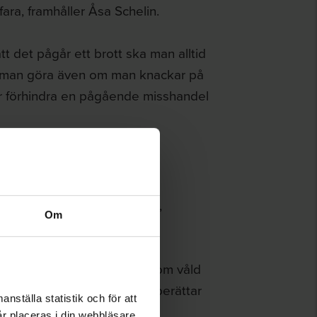
i fara, framhåller Åsa Schelin.
 det pågår ett brott ska man alltid
a man göra även om man knackar på
ler förhindra en pågående misshandel
med polisen, socialtjänsten,
Om
föreningen och andra.
 socialtjänst. Om misstanke om våld
 detta till socialtjänsten”, berättar
nställa statistik och för att
år placeras i din webbläsare