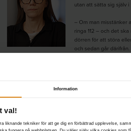
utan att sätta sig själv 
– Om man misstänker att
ringa 112 – och det sk
dörren för att störa el
och sedan går därifrån.
Information och riktlinjer
Ett flertal av bostadsbolagen i enkäten samarbetar 
Information
störningsjourer, kvinnojourer, kvinnohus, Hyresgäst
t val!
”Vi delar ut information i samarbete med polis och
eller annat skadligt beteende finns så orosanmäler vi
 liknande tekniker för att ge dig en förbättrad upplevelse, samma
ett bolag.
 ska fungera på webbplatsen. Du väljer själv vilka cookies som f