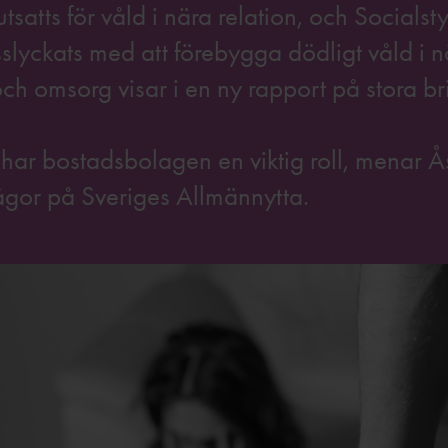
satts för våld i nära relation, och Socialst
sslyckats med att förebygga dödligt våld i 
ch omsorg visar i en ny rapport på stora bri
 har bostadsbolagen en viktig roll, menar Å
ågor på Sveriges Allmännytta.