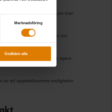
hus om vart man kan vända sig om man
Marknadsföring
egen personal, med information om
rådet eller i lägenheter.”
Godkänn alla
r hur de egna medarbetarna ska agera
en av att uppmärksamma oroligheter
rakt