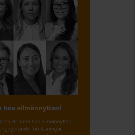
 hos allmännyttan!
ferens Hemma hos allmännyttan
d engagerande föreläsningar,