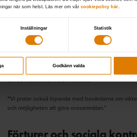
lningar när som helst. Läs mer om vår
cookiepolicy här
.
Ett annat företag har satt upp information i sina 
är orolig för en granne.
Inställningar
Statistik
”Vi har även ett anslag som gäller internt för vår 
vad man bör vara uppmärksam på när man är ute i om
ga
Godkänn valda
Ett tredje företag berättar att de har riktlinjer fö
om de misstänker våld i hemmet.
”
Vi pratar också löpande med bovärdarna om vikt
och möjligheten att göra orosanmälan.”
Förturer och sociala kont