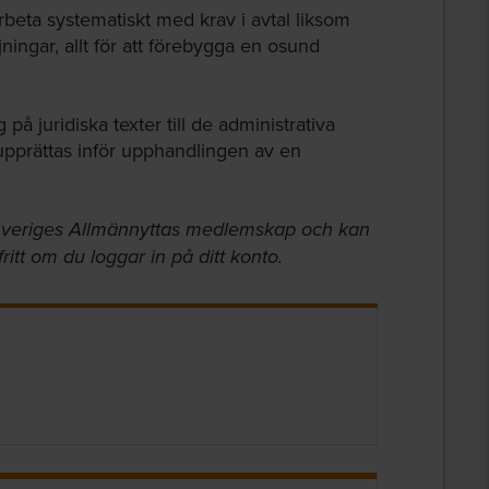
rbeta systematiskt med krav i avtal liksom
jningar, allt för att förebygga en osund
 på juridiska texter till de administrativa
 upprättas inför upphandlingen av en
i Sveriges Allmännyttas medlemskap och kan
itt om du loggar in på ditt konto.