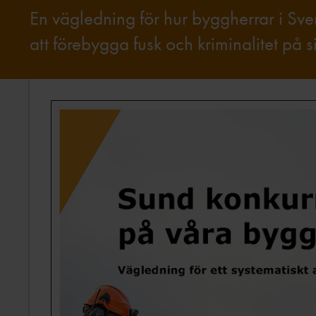
En vägledning för hur byggherrar i Sv
att förebygga fusk och kriminalitet på 