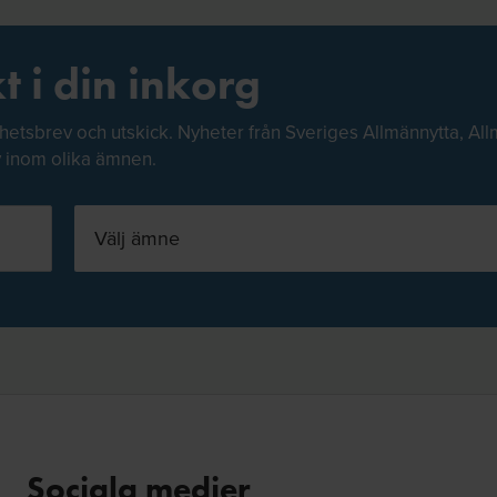
t i din inkorg
hetsbrev och utskick. Nyheter från Sveriges Allmännytta, All
v inom olika ämnen.
Välj ämne
Sociala medier