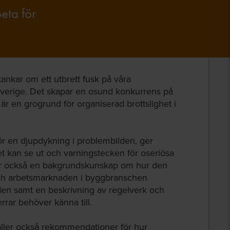
eta för
tankar om ett utbrett fusk på våra
Sverige. Det skapar en osund konkurrens på
 en grogrund för organiserad brottslighet i
r en djupdykning i problembilden, ger
t kan se ut och varningstecken för oseriösa
r också en bakgrundskunskap om hur den
ch arbetsmarknaden i byggbranschen
den samt en beskrivning av regelverk och
ar behöver känna till.
ller också rekommendationer för hur