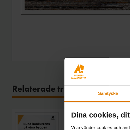
Relaterade trycksaker
Samtycke
Dina cookies, dit
Sund konkurrens på v
Vi använder cookies och andra