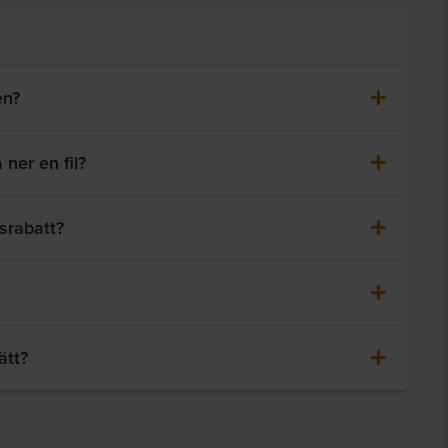
en?
 ner en fil?
srabatt?
ätt?