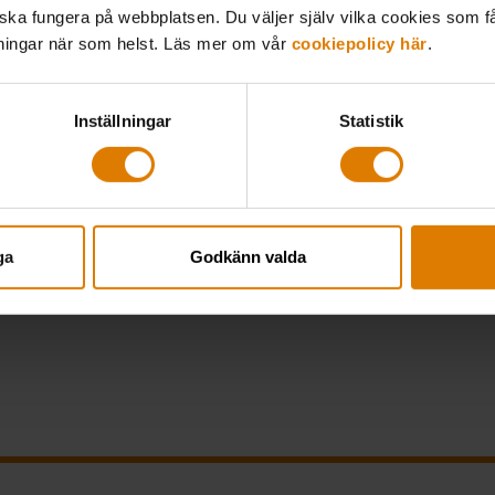
tematiskt
 ska fungera på webbplatsen. Du väljer själv vilka cookies som f
lningar när som helst. Läs mer om vår
cookiepolicy här
.
errar i Sveriges
 kan arbe...
Inställningar
Statistik
LOGGA IN
ga
Godkänn valda