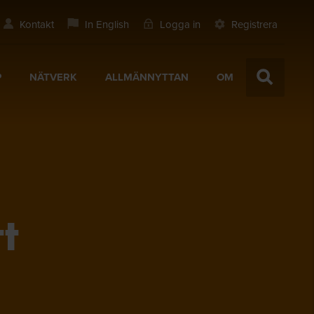
Kontakt
In English
Logga in
Registrera
P
NÄTVERK
ALLMÄNNYTTAN
OM
t