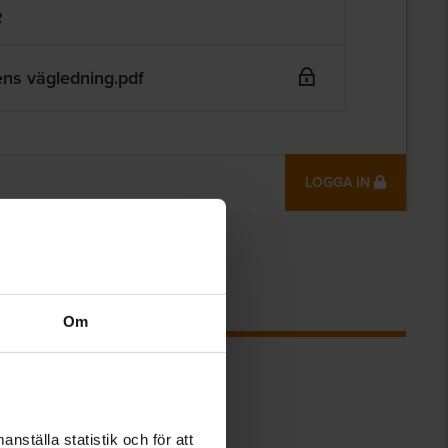
R
ns vägledning.pdf
LOGGA IN
Om
nställa statistik och för att