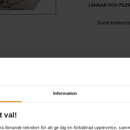
LÄNKAR OCH FILE
Sund konkurre
Information
t val!
åra byggen – en
 liknande tekniker för att ge dig en förbättrad upplevelse, samma