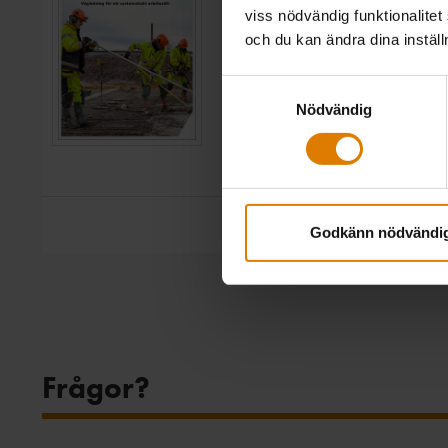
vägledning för ett sys
viss nödvändig funktionalitet
arbetssätt
och du kan ändra dina instäl
En vägledning för hur byggh
Samtyckesval
Allmännyttas medlemsföretag
Nödvändig
Boende, Nyproduktion
Tryckår: 2021
Godkänn nödvändi
Frågor?