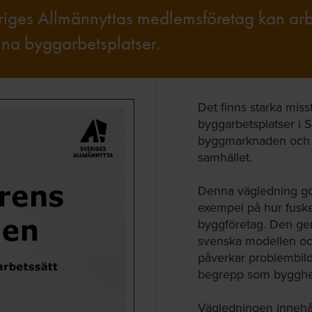
eriges Allmännyttas medlemsföretag kan arb
sina byggarbetsplatser.
Det finns starka miss
byggarbetsplatser i 
byggmarknaden och är
samhället.
Denna vägledning gö
exempel på hur fuske
byggföretag. Den ge
svenska modellen o
påverkar problembil
begrepp som byggherr
Vägledningen innehå