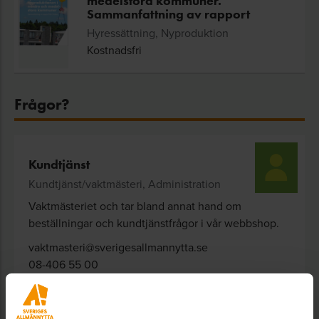
medelstora kommuner.
Sammanfattning av rapport
Hyressättning, Nyproduktion
Kostnadsfri
Frågor?
Kundtjänst
Kundtjänst/vaktmästeri, Administration
Vaktmästeriet och tar bland annat hand om
beställningar och kundtjänstfrågor i vår webbshop.
vaktmasteri@sverigesallmannytta.se
08-406 55 00
VANLIGA FRÅGOR