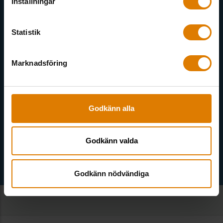
Inställningar
Här kan du välja att prenumerera på våra olika nyhetsbrev och
utskick. Nyheter från Sveriges Allmännytta, Allmännyttan
Statistik
Akademi, Allmännyttans Klimatinitiativ och för dig som är
medlem finns även nyhetsbrev inom olika ämnen.
Marknadsföring
Godkänn alla
Välj ämne
Godkänn valda
Godkänn nödvändiga