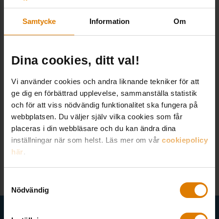
Samtycke
Information
Om
Hur lång är leveranstiden?
Dina cookies, ditt val!
Hur gör jag för att ladda ner en fil?
Vi använder cookies och andra liknande tekniker för att
Hur får jag min medlemsrabatt?
ge dig en förbättrad upplevelse, sammanställa statistik
och för att viss nödvändig funktionalitet ska fungera på
webbplatsen. Du väljer själv vilka cookies som får
Hur handlar jag?
placeras i din webbläsare och du kan ändra dina
inställningar när som helst. Läs mer om vår
cookiepolicy
här
.
Vad finns det för betalsätt?
Samtyckesval
Nödvändig
Få senaste nytt direkt i din inkorg