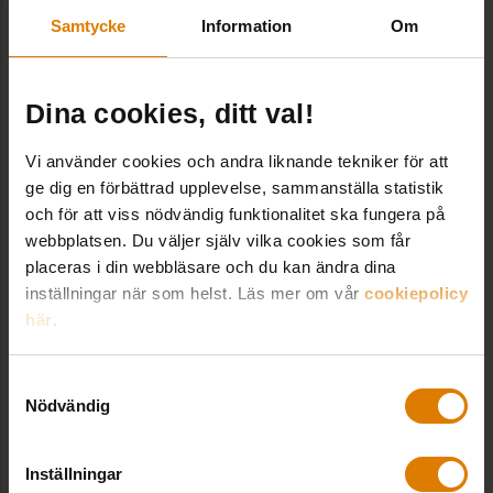
som bygger på Google Maps där besökare
Samtycke
Information
Om
”vandrar runt”, på plats eller virtuellt, och lär sig
om alla olika detaljer och funktioner som byggts
in.
Dina cookies, ditt val!
– Visst är alla de klimatsmarta lösningar vi skapat
Vi använder cookies och andra liknande tekniker för att
i detta område viktiga i sig. Men lika viktigt har
ge dig en förbättrad upplevelse, sammanställa statistik
och för att viss nödvändig funktionalitet ska fungera på
för oss har varit att genom vår ”webbapp”
webbplatsen. Du väljer själv vilka cookies som får
berätta om allt det fina som är inbyggt i detta
placeras i din webbläsare och du kan ändra dina
kvarter. Såväl sådant som syns som det som är
inställningar när som helst. Läs mer om vår
cookiepolicy
dolt bakom väggar och under marken. Vi vill visa
här
.
och inspirera vad ett bostadsbolag kan göra för
att bidra till ett mer hållbart boende och en mer
Samtyckesval
Nödvändig
hållbar värld, säger Martin Sohlberg.
Inställningar
Juryns kommentar: