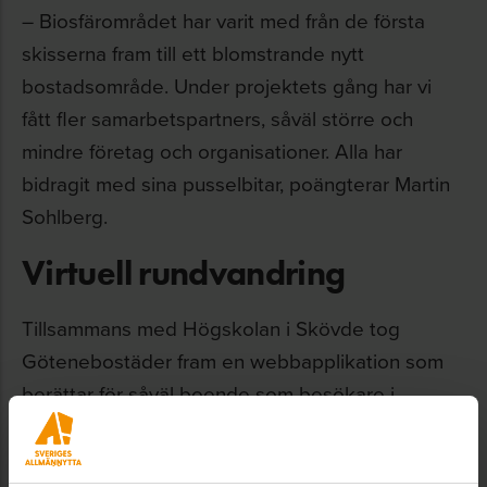
– Biosfärområdet har varit med från de första
skisserna fram till ett blomstrande nytt
bostadsområde. Under projektets gång har vi
fått fler samarbetspartners, såväl större och
mindre företag och organisationer. Alla har
bidragit med sina pusselbitar, poängterar Martin
Sohlberg.
Virtuell rundvandring
Tillsammans med Högskolan i Skövde tog
Götenebostäder fram en webbapplikation som
berättar för såväl boende som besökare i
området om allt det ”tänk” som genomsyrat
projektet. I appen används en unik kartfunktion