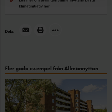
Läs mer om tävlingen Allmännyttans bästa
klimatinitiativ här
Dela:
Fler goda exempel från Allmännyttan