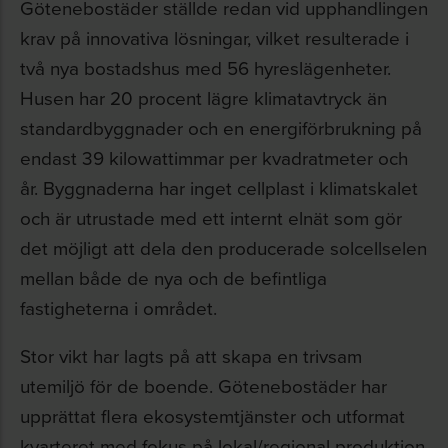
Götenebostäder ställde redan vid upphandlingen
krav på innovativa lösningar, vilket resulterade i
två nya bostadshus med 56 hyreslägenheter.
Husen har 20 procent lägre klimatavtryck än
standardbyggnader och en energiförbrukning på
endast 39 kilowattimmar per kvadratmeter och
år. Byggnaderna har inget cellplast i klimatskalet
och är utrustade med ett internt elnät som gör
det möjligt att dela den producerade solcellselen
mellan både de nya och de befintliga
fastigheterna i området.
Stor vikt har lagts på att skapa en trivsam
utemiljö för de boende. Götenebostäder har
upprättat flera ekosystemtjänster och utformat
kvarteret med fokus på lokal/regional produktion