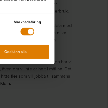
fastighet från 1950-talet har
hyresgäster – med fokus på återbruk.
Marknadsföring
om projektet och vill gärna dela med
räkna, belysa och kommunicera olika
ande i våra renoveringar och
Godkänn alla
s enligt bruksvärdesprincipen har vi
 även om vi inte är helt i mål än. Det
itta fler som vill jobba tillsammans
Klein.