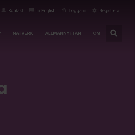
Kontakt
In English
Logga in
Registrera
P
NÄTVERK
ALLMÄNNYTTAN
OM
a