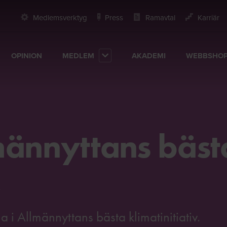
Medlemsverktyg
Press
Ramavtal
Karriär
OPINION
MEDLEM
AKADEMI
WEBBSHO
männyttans bäst
!
a i Allmännyttans bästa klimatinitiativ.