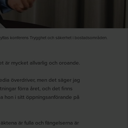
nnyttas konferens Trygghet och säkerhet i bostadsområden.
et är mycket allvarlig och oroande.
media överdriver, men det säger jag
ningar förra året, och det finns
sa hon i sitt öppningsanförande på
Häktena är fulla och fängelserna är