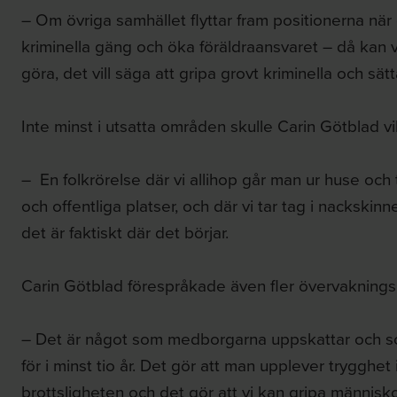
– Om övriga samhället flyttar fram positionerna när de
kriminella gäng och öka föräldraansvaret – då kan 
göra, det vill säga att gripa grovt kriminella och 
Inte minst i utsatta områden skulle Carin Götblad vil
– En folkrörelse där vi allihop går man ur huse och t
och offentliga platser, och där vi tar tag i nackskinn
det är faktiskt där det börjar.
Carin Götblad förespråkade även fler övervakning
– Det är något som medborgarna uppskattar och som
för i minst tio år. Det gör att man upplever trygghe
brottsligheten och det gör att vi kan gripa människo