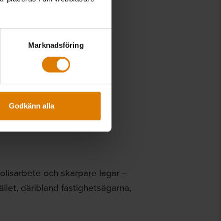
Marknadsföring
Godkänn alla
olisarbete och skarpare lagar –
llet, däribland fastighetsägarna,