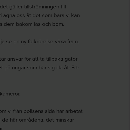
t gäller tillströmningen till
vi ägna oss åt det som bara vi kan
sätta dem bakom lås och bom.
ja se en ny folkrörelse växa fram.
ar ansvar för att ta tillbaka gator
et på ungar som bär sig illa åt. För
skameror.
 vi från polisens sida har arbetat
t i de här områdena, det minskar
r.