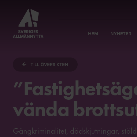
HEM
NYHETER
TILL ÖVERSIKTEN
”Fastighetsäga
vända brottsu
Gängkriminalitet, dödskjutningar, stöl