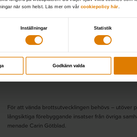
lningar när som helst. Läs mer om vår
cookiepolicy här
.
Inställningar
Statistik
ga
Godkänn valda
För att vända brottsutvecklingen behövs – utöver p
långsiktiga förebyggande insatser från övriga samhä
menade Carin Götblad.