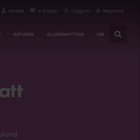
Kontakt
In English
Logga in
Registrera
P
NÄTVERK
ALLMÄNNYTTAN
OM
att
 bland