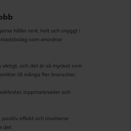
jobb
arna håller rent, helt och snyggt i
stadsbolag som anordnar
å viktigt, och det är så mycket som
ittar till många fler branscher.
musikfester, loppmarknader och
positiv effekt och involverar
a det.