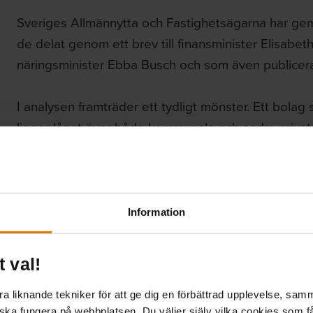
Sveriges Allmännytta och Fastighetsägarna har ge
de delat genom ett brev till finansminister Elisabe
näringsminister Ebba Busch och som även publicerat
I analysen framträder ett tydligt mönster. Ett bolag
ligger långt över både kommunala och andra privata
har ökat över tid. Analysen visar också att Solörs 
i dag är högre än bolagets bränslekostnader.
Information
t val!
 liknande tekniker för att ge dig en förbättrad upplevelse, samma
 ska fungera på webbplatsen. Du väljer själv vilka cookies som f