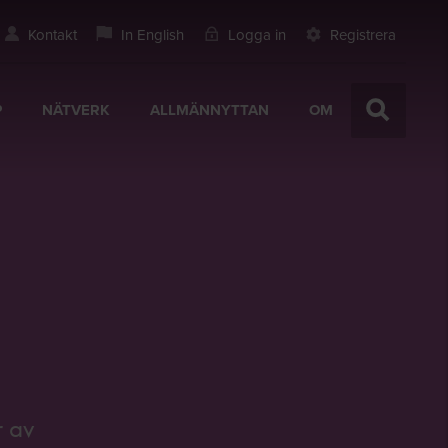
Kontakt
In English
Logga in
Registrera
P
NÄTVERK
ALLMÄNNYTTAN
OM
r av