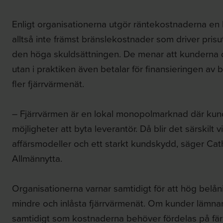
Enligt organisationerna utgör räntekostnaderna en 
alltså inte främst bränslekostnader som driver prisu
den höga skuldsättningen. De menar att kunderna d
utan i praktiken även betalar för finansieringen a
fler fjärrvärmenät.
– Fjärrvärmen är en lokal monopolmarknad där ku
möjligheter att byta leverantör. Då blir det särskilt 
affärsmodeller och ett starkt kundskydd, säger Cat
Allmännytta.
Organisationerna varnar samtidigt för att hög belån
mindre och inlåsta fjärrvärmenät. Om kunder lämna
samtidigt som kostnaderna behöver fördelas på färre 