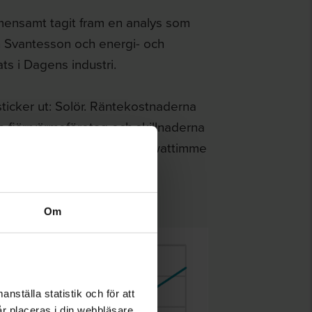
mensamt tagit fram en analys som
th Svantesson och energi- och
s i Dagens industri.
 sticker ut: Solör. Räntekostnaderna
 fjärrvärmeföretag och skillnaderna
räntekostnader per såld kilowattimme
Om
nställa statistik och för att
år placeras i din webbläsare