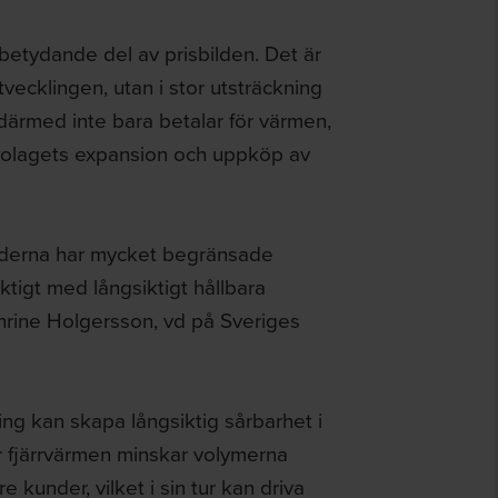
betydande del av prisbilden. Det är
tvecklingen, utan i stor utsträckning
ärmed inte bara betalar för värmen,
v bolagets expansion och uppköp av
nderna har mycket begränsade
viktigt med långsiktigt hållbara
hrine Holgersson, vd på Sveriges
ing kan skapa långsiktig sårbarhet i
r fjärrvärmen minskar volymerna
kunder, vilket i sin tur kan driva