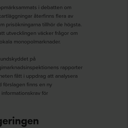
uppmärksammats i debatten om
artläggningar återfinns flera av
om prisökningarna tillhör de högsta.
tt utvecklingen väcker frågor om
 lokala monopolmarknader.
a kundskyddet på
gimarknadsinspektionens rapporter
eten fått i uppdrag att analysera
d förslagen finns en ny
 informationskrav för
geringen