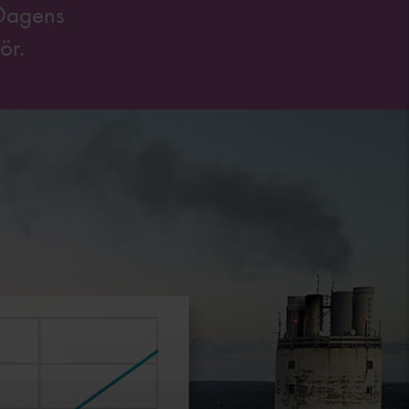
 Dagens
ör.