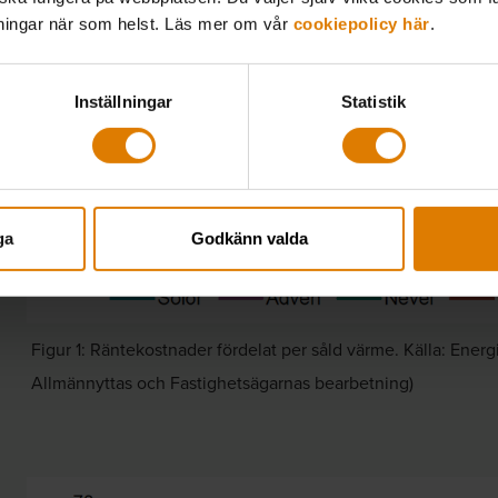
lningar när som helst. Läs mer om vår
cookiepolicy här
.
Inställningar
Statistik
ga
Godkänn valda
Figur 1: Räntekostnader fördelat per såld värme. Källa: Ene
Allmännyttas och Fastighetsägarnas bearbetning)