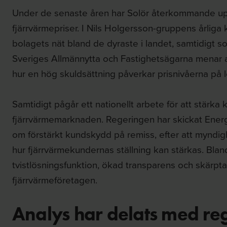
Under de senaste åren har Solör återkommande 
fjärrvärmepriser. I Nils Holgersson-gruppens årliga k
bolagets nät bland de dyraste i landet, samtidigt s
Sveriges Allmännytta och Fastighetsägarna menar a
hur en hög skuldsättning påverkar prisnivåerna på
Samtidigt pågår ett nationellt arbete för att stärk
fjärrvärmemarknaden. Regeringen har skickat Ener
om förstärkt kundskydd på remiss, efter att myndigh
hur fjärrvärmekundernas ställning kan stärkas. Blan
tvistlösningsfunktion, ökad transparens och skärpta
fjärrvärmeföretagen.
Analys har delats med re