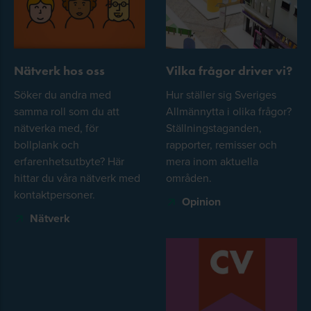
Nätverk hos oss
Vilka frågor driver vi?
Söker du andra med
Hur ställer sig Sveriges
samma roll som du att
Allmännytta i olika frågor?
nätverka med, för
Ställningstaganden,
bollplank och
rapporter, remisser och
erfarenhetsutbyte? Här
mera inom aktuella
hittar du våra nätverk med
områden.
kontaktpersoner.
Opinion
Nätverk