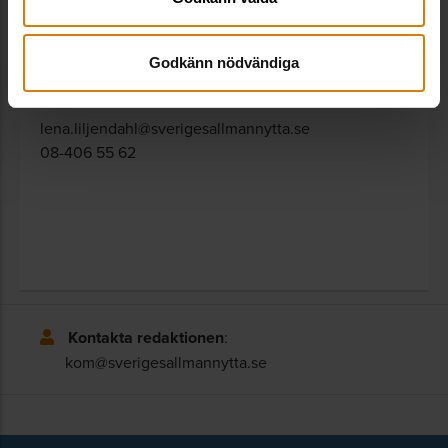
Lena Liljendahl
Expert boendefrågor, Fastighet & Hållbarhet
Godkänn nödvändiga
Lena Liljendahl är expert på boendefrågor.
lena.liljendahl@sverigesallmannytta.se
08-406 55 62
Kontakta redaktionen
:
kom@sverigesallmannytta.se