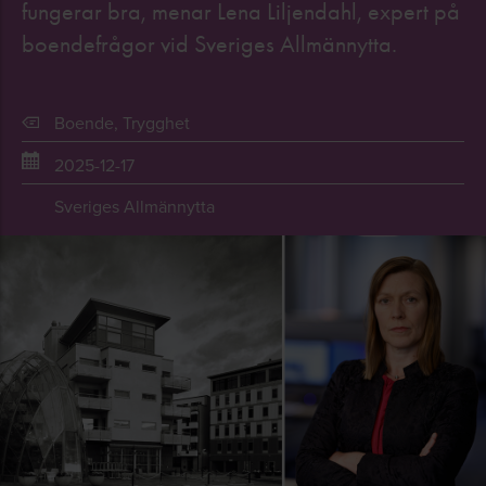
fungerar bra, menar Lena Liljendahl, expert på
boendefrågor vid Sveriges Allmännytta.
Boende
,
Trygghet
2025-12-17
Sveriges Allmännytta