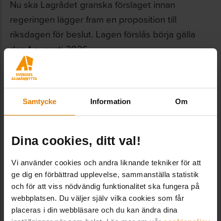
Nu ska Lagrådet granska förslaget innan
regeringen lägger fram en proposition till
riksdagen för beslut. Lagen förslås börja gälla
den 1 augusti 2026.
Dela:
Samtycke
Information
Om
Dina cookies, ditt val!
Vi använder cookies och andra liknande tekniker för att
LÄNKAR OCH DOKUMENT
ge dig en förbättrad upplevelse, sammanställa statistik
och för att viss nödvändig funktionalitet ska fungera på
webbplatsen. Du väljer själv vilka cookies som får
Sveriges Allmännyttas remissyttrande kring
placeras i din webbläsare och du kan ändra dina
avgift för områdessamverkan (SOU2025:5)