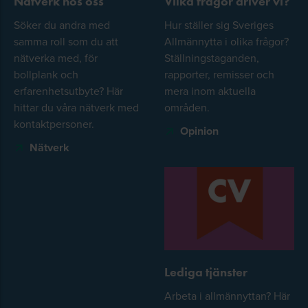
Nätverk hos oss
Vilka frågor driver vi?
Söker du andra med
Hur ställer sig Sveriges
samma roll som du att
Allmännytta i olika frågor?
nätverka med, för
Ställningstaganden,
bollplank och
rapporter, remisser och
erfarenhetsutbyte? Här
mera inom aktuella
hittar du våra nätverk med
områden.
kontaktpersoner.
Opinion
Nätverk
Lediga tjänster
Arbeta i allmännyttan? Här