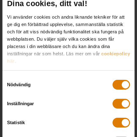
Dina cookies, ditt val!
Sveriges Allmännyttas Lokaldag är
Vi använder cookies och andra liknande tekniker för att
konferensen som behandlar våra
ge dig en förbättrad upplevelse, sammanställa statistik
medlemmars lokaler ur olika perspektiv. I
och för att viss nödvändig funktionalitet ska fungera på
år behandlas bland annat förändrade
webbplatsen. Du väljer själv vilka cookies som får
lokalbehov samt beredskap och säkerhet.
placeras i din webbläsare och du kan ändra dina
inställningar när som helst. Läs mer om vår
cookiepolicy
Lokaldagen, Stockholm, 4 november
här
.
LÄS MER OCH ANMÄL DIG HÄR!
Samtyckesval
Nödvändig
Inställningar
Dela:
Statistik