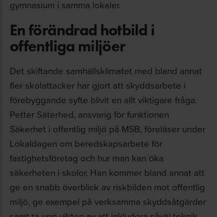
gymnasium i samma lokaler.
En förändrad hotbild i
offentliga miljöer
Det skiftande samhällsklimatet med bland annat
fler skolattacker har gjort att skyddsarbete i
förebyggande syfte blivit en allt viktigare fråga.
Petter Säterhed, ansvarig för funktionen
Säkerhet i offentlig miljö på MSB, föreläser under
Lokaldagen om beredskapsarbete för
fastighetsföretag och hur man kan öka
säkerheten i skolor. Han kommer bland annat att
ge en snabb överblick av riskbilden mot offentlig
miljö, ge exempel på verksamma skyddsåtgärder
samt ta upp vikten av att inkludera såväl teknik