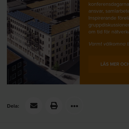
konferensdagarna 
ansvar, samlarbet
Inspirerande före
gruppdiskussioner
om tid för nätver
Varmt välkomna t
LÄS MER OCH
Dela: