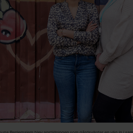
h Mouna Benlemalem blev anställningen som gårdsvärdar en väg in i sam