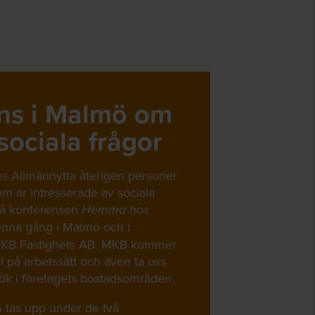
ns i Malmö om
sociala frågor
s Allmännytta återigen personer
om är intresserade av sociala
på konferensen
Hemma hos
nna gång i Malmö och i
KB Fastighets AB. MKB kommer
l på arbetssätt och även ta oss
k i företagets bostadsområden.
tas upp under de två