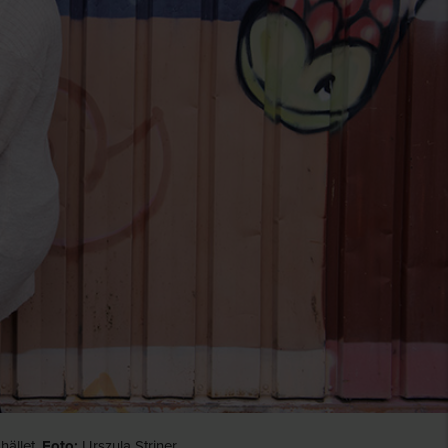
hället.
Foto:
Urszula Striner