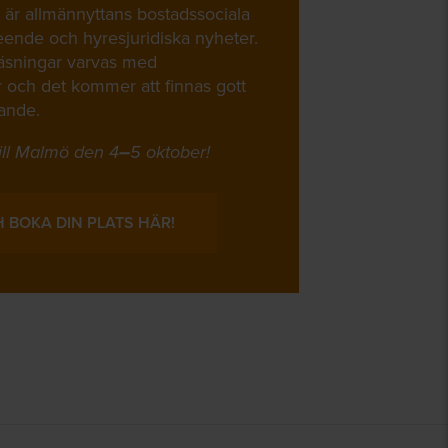
är allmännyttans bostadssociala
eende och hyresjuridiska nyheter.
läsningar varvas med
 och det kommer att finnas gott
kande.
ill Malmö den 4
–
5 oktober!
 BOKA DIN PLATS HÄR!