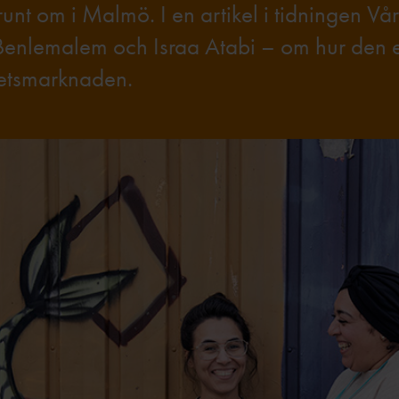
t om i Malmö. I en artikel i tidningen Vår
enlemalem och Israa Atabi – om hur den e
betsmarknaden.