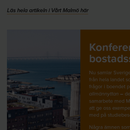
Läs hela artikeln i Vårt Malmö här
Konfere
bostads
Nu samlar Sverige
från hela landet s
frågor i boendet 
–
de
allmännyttan
samarbete med M
att ge oss exempe
med på studiebesö
Några ämnen som 