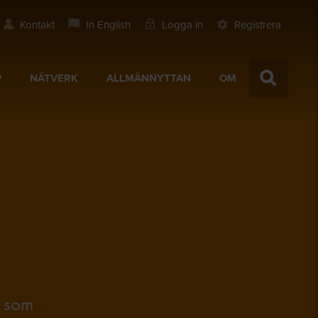
Kontakt
In English
Logga in
Registrera
P
NÄTVERK
ALLMÄNNYTTAN
OM
s som