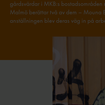
gårdsvärdar i MKB:s bostadsområden run
Malmö berättar två av dem – Mouna B
anställningen blev deras väg in på ar