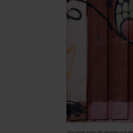
För Israa Atabi (till vänster) oc