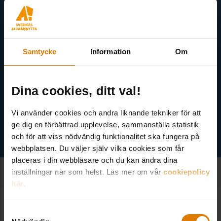
Akademi, Allmännyttans Klimatinitiativ och för dig som är
medlem finns även nyhetsbrev inom olika ämnen.
Samtycke
Information
Om
Dina cookies, ditt val!
Gröna nyhetsbrevet
1
Vi använder cookies och andra liknande tekniker för att
ge dig en förbättrad upplevelse, sammanställa statistik
och för att viss nödvändig funktionalitet ska fungera på
webbplatsen. Du väljer själv vilka cookies som får
placeras i din webbläsare och du kan ändra dina
inställningar när som helst. Läs mer om vår
cookiepolicy
här
.
Samtyckesval
SE ALLA NOTISER
Fler notiser