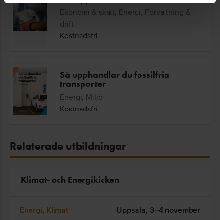
Ekonomi & skatt, Energi, Förvaltning &
drift
Kostnadsfri
Så upphandlar du fossilfria
transporter
Energi, Miljö
Kostnadsfri
Relaterade utbildningar
Klimat- och Energikicken
Energi
,
Klimat
Uppsala,
3–4 november