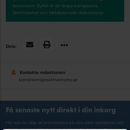
kommuner. Syftet är att skapa transparens,
jämförbarhet och faktabaserade diskussioner
Dela:
Kontakta redaktionen
:
kom@sverigesallmannytta.se
Få senaste nytt direkt i din inkorg
Här kan du välja att prenumerera på våra olika nyhetsbrev och
utskick. Nyheter från Sveriges Allmännytta, Allmännyttan