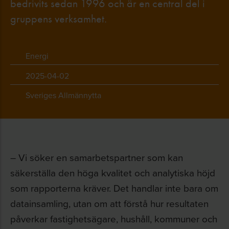
bedrivits sedan 1996 och är en central del i
gruppens verksamhet.
Energi
2025-04-02
Sveriges Allmännytta
– Vi söker en samarbetspartner som kan
säkerställa den höga kvalitet och analytiska höjd
som rapporterna kräver. Det handlar inte bara om
datainsamling, utan om att förstå hur resultaten
påverkar fastighetsägare, hushåll, kommuner och