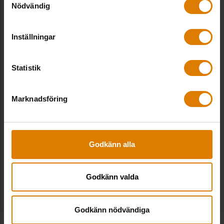
Nödvändig
LÄS MER OCH ANMÄL DIG HÄR
Inställningar
Statistik
Dela:
Marknadsföring
Godkänn alla
Kontakter hos Sveriges Allmännytta
Godkänn valda
Godkänn nödvändiga
Patrizia Finessi