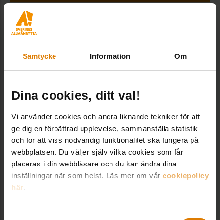
Klimatanpassning
Samtycke
Information
Om
för bostadsföretag
Dina cookies, ditt val!
Webbinarium 8 maj
Vi använder cookies och andra liknande tekniker för att
Välkommen till ett webbinarium där vi går
ge dig en förbättrad upplevelse, sammanställa statistik
igenom vägledningen
”Klimatanpassning
och för att viss nödvändig funktionalitet ska fungera på
. Kursen är utformad
av bostadsföretag”
webbplatsen. Du väljer själv vilka cookies som får
för att ge dig grundläggande verktyg för
placeras i din webbläsare och du kan ändra dina
att identifiera klimatriskerna på era
inställningar när som helst. Läs mer om vår
cookiepolicy
fastigheter, organisera
här
.
klimatanpassningsarbetet och hitta
tänkbara åtgärder.
Samtyckesval