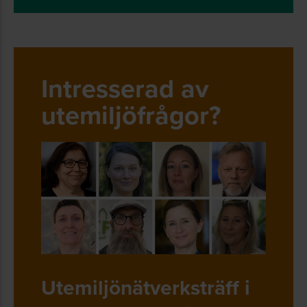
Intresserad av
utemiljöfrågor?
Utemiljönätverksträff i