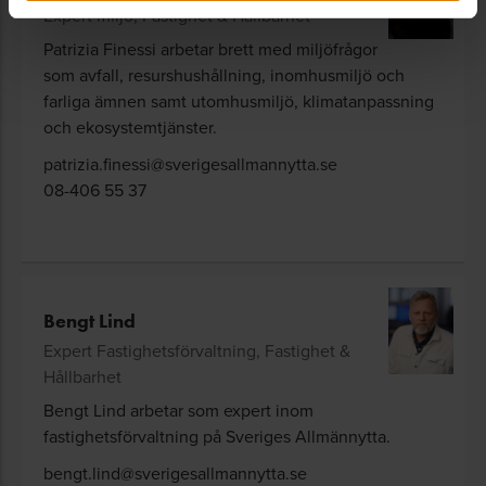
Expert miljö, Fastighet & Hållbarhet
Patrizia Finessi arbetar brett med miljöfrågor
som avfall, resurshushållning, inomhusmiljö och
farliga ämnen samt utomhusmiljö, klimatanpassning
och ekosystemtjänster.
patrizia.finessi@sverigesallmannytta.se
08-406 55 37
Bengt Lind
Expert Fastighetsförvaltning, Fastighet &
Hållbarhet
Bengt Lind arbetar som expert inom
fastighetsförvaltning på Sveriges Allmännytta.
bengt.lind@sverigesallmannytta.se