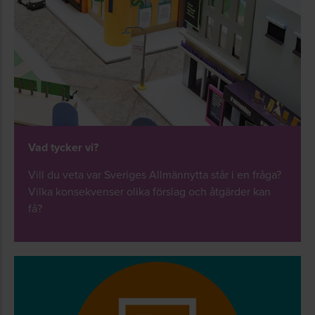
Vad tycker vi?
Vill du veta var Sveriges Allmännytta står i en fråga?
Vilka konsekvenser olika förslag och åtgärder kan
få?