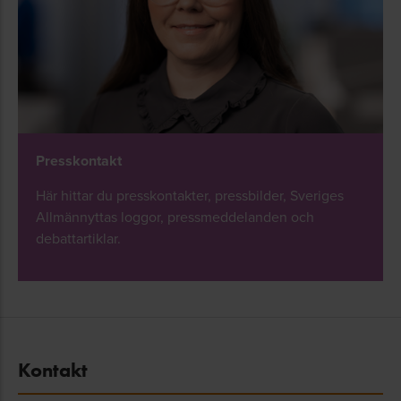
Presskontakt
Här hittar du presskontakter, pressbilder, Sveriges
Allmännyttas loggor, pressmeddelanden och
debattartiklar.
Kontakt