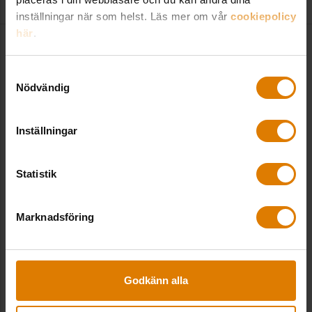
inställningar när som helst. Läs mer om vår
cookiepolicy
här
.
Samtyckesval
Nödvändig
Inställningar
Statistik
Marknadsföring
Två nya medlemsföretag till Sveriges
Allmännytta
Godkänn alla
Lokaler
,
Sveriges Allmännytta
Sveriges