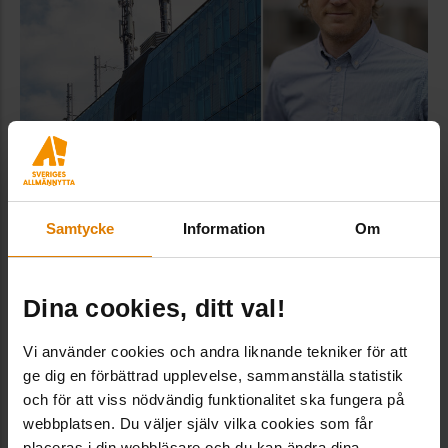
Nya 5G-nätet kräver ändringar i både
Samtycke
Information
Om
mobilantennavtal och regler
Lokaler
Den nya generationens mobilnät rullas
just nu ut över hela landet.
Dina cookies, ditt val!
Mobilnätsoperatörerna vill gärna placera den nya
Vi använder cookies och andra liknande tekniker för att
teknikens antenner på tak till byggnader med
ge dig en förbättrad upplevelse, sammanställa statistik
bra strategiskt läge. Men vad innebär e...
och för att viss nödvändig funktionalitet ska fungera på
webbplatsen. Du väljer själv vilka cookies som får
2024-03-20
|
Sveriges Allmännytta
placeras i din webbläsare och du kan ändra dina