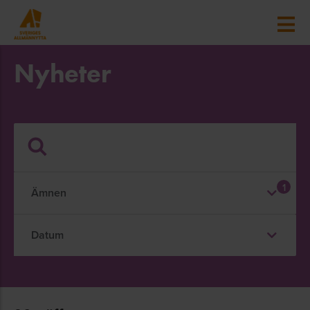
Nyheter
1
Ämnen
Datum