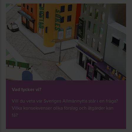
Vad tycker vi?
Vill du veta var Sveriges Allmännytta står i en fråga?
Vilka konsekvenser olika förslag och åtgärder kan
få?