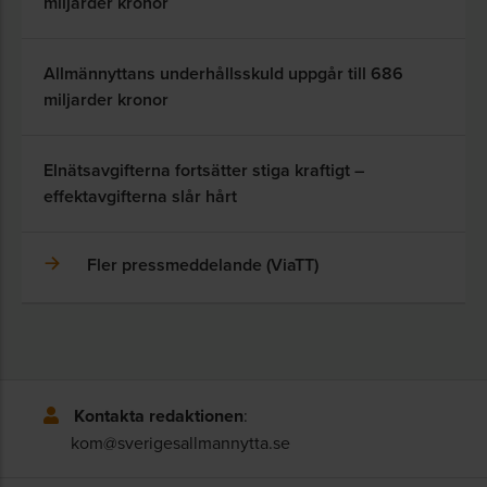
miljarder kronor
Allmännyttans underhållsskuld uppgår till 686
miljarder kronor
Elnätsavgifterna fortsätter stiga kraftigt –
effektavgifterna slår hårt
Fler pressmeddelande (ViaTT)
Kontakta redaktionen
:
kom@sverigesallmannytta.se