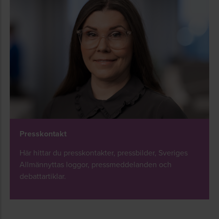
Presskontakt
Här hittar du presskontakter, pressbilder, Sveriges
Allmännyttas loggor, pressmeddelanden och
debattartiklar.