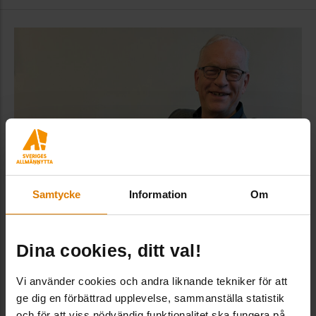
Samtycke
Information
Om
38 år i allmännyttans tjänst: Det roliga
Dina cookies, ditt val!
har hänt hela tiden
Sveriges Allmännytta
Jörgen Mark-Nielsen har
Vi använder cookies och andra liknande tekniker för att
ge dig en förbättrad upplevelse, sammanställa statistik
arbetat inom Sveriges Allmännytta under 38 år –
och för att viss nödvändig funktionalitet ska fungera på