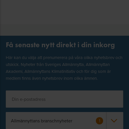
Få senaste nytt direkt i din inkorg
Här kan du välja att prenumerera på våra olika nyhetsbrev och
utskick. Nyheter från Sveriges Allmännytta, Allmännyttan
Akademi, Allmännyttans Klimatinitiativ och för dig som är
medlem finns även nyhetsbrev inom olika ämnen.
Allmännyttans branschnyheter
1