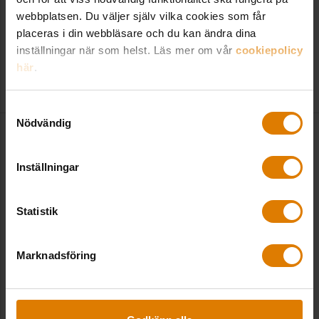
med allt från hyresförhandling, forskning och
webbplatsen. Du väljer själv vilka cookies som får
utveckling till rollen som samhällspolitisk chef. –
placeras i din webbläsare och du kan ändra dina
Jag skulle ljuga om jag säger ...
inställningar när som helst. Läs mer om vår
cookiepolicy
här
.
2025-04-23
|
Sveriges Allmännytta
Samtyckesval
Nödvändig
Inställningar
Statistik
Marknadsföring