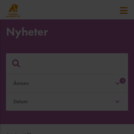
Nyheter
1
Ämnen
Datum