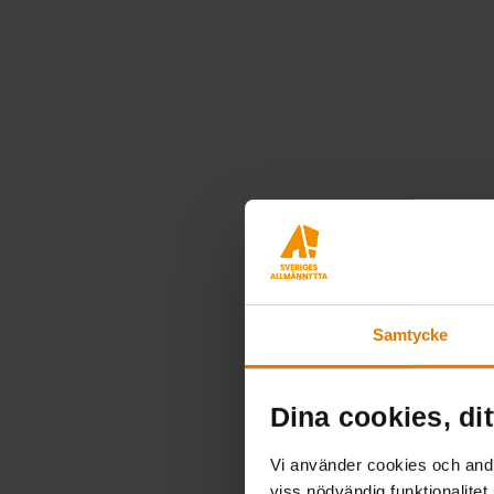
Samtycke
Dina cookies, dit
Vi använder cookies och andra
viss nödvändig funktionalitet