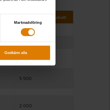
t
Hyra med med rabatt
Marknadsföring
4 000
1 000
Godkänn alla
500
5 500
2 000