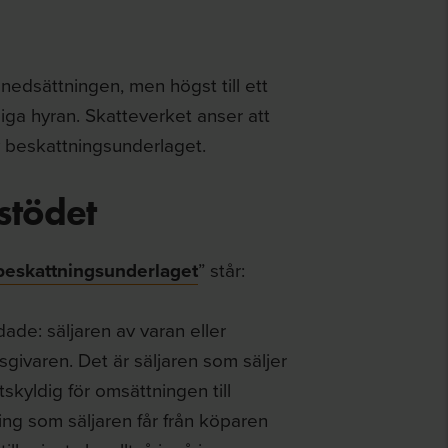
dsättningen, men högst till ett
ga hyran. Skatteverket anser att
v beskattningsunderlaget.
stödet
beskattningsunderlaget
” står:
dade: säljaren av varan eller
sgivaren. Det är säljaren som säljer
tskyldig för omsättningen till
ing som säljaren får från köparen