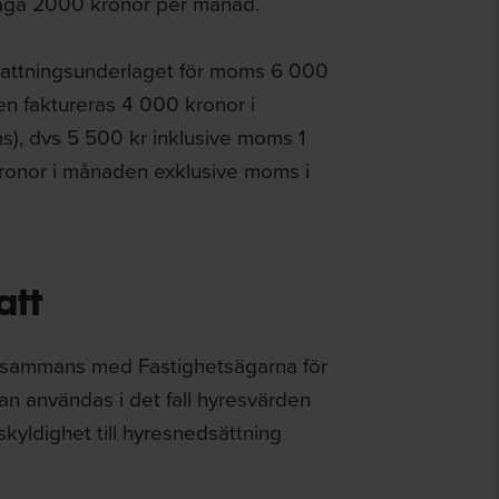
l säga 2000 kronor per månad.
skattningsunderlaget för moms 6 000
en faktureras 4 000 kronor i
), dvs 5 500 kr inklusive moms 1
kronor i månaden exklusive moms i
att
tillsammans med Fastighetsägarna för
an användas i det fall hyresvärden
 skyldighet till hyresnedsättning