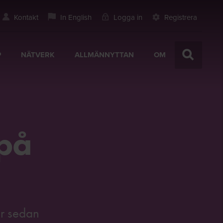
Kontakt
In English
Logga in
Registrera
P
NÄTVERK
ALLMÄNNYTTAN
OM
 på
or sedan