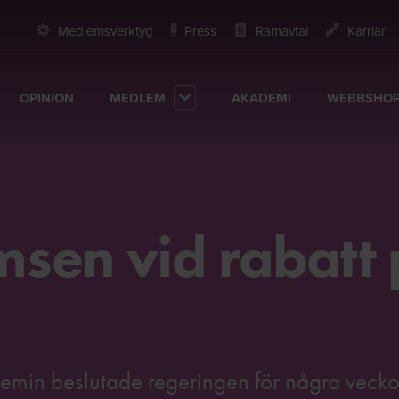
Medlemsverktyg
Press
Ramavtal
Karriär
OPINION
MEDLEM
AKADEMI
WEBBSHO
sen vid rabatt
idemin beslutade regeringen för några veck