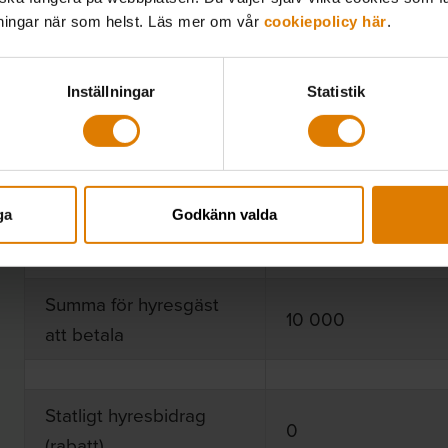
lningar när som helst. Läs mer om vår
cookiepolicy här
.
Hyra utan rabat
Inställningar
Statistik
Hyra exkl moms
8 000
Moms på hyra
2 000
ga
Godkänn valda
Moms på statligt
0
hyresbidrag
Summa för hyresgäst
10 000
att betala
Statligt hyresbidrag
0
(rabatt)