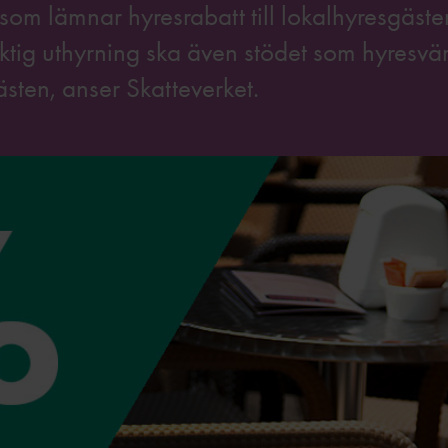
are som lämnar hyresrabatt till lokalhyresgäst
tig uthyrning ska även stödet som hyresvä
sten, anser Skatteverket.