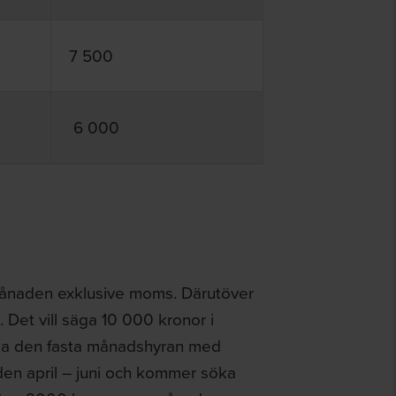
7 500
6 000
 månaden exklusive moms. Därutöver
Det vill säga 10 000 kronor i
ka den fasta månadshyran med
en april – juni och kommer söka