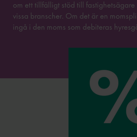
om ett tillfälligt stöd till fastighetsäg
vissa branscher. Om det är en momsplik
ingå i den moms som debiteras hyresgä