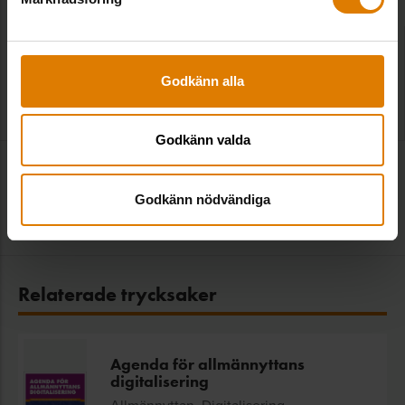
”Politiken ska inte lägga sig i
hyresförhandlingarna”
Godkänn alla
2026-03-09
|
Sveriges Allmännytta
Godkänn valda
Sveriges Allmännytta 75 år – kräver bättre villkor
för bostadsmarknaden
Godkänn nödvändiga
2025-04-25
|
Sveriges Allmännytta
Relaterade trycksaker
Agenda för allmännyttans
digitalisering