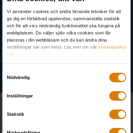
Akademi, Allmännyttans Klimatinitiativ och för dig som är
medlem finns även nyhetsbrev inom olika ämnen.
Vi använder cookies och andra liknande tekniker för att
ge dig en förbättrad upplevelse, sammanställa statistik
och för att viss nödvändig funktionalitet ska fungera på
webbplatsen. Du väljer själv vilka cookies som får
placeras i din webbläsare och du kan ändra dina
inställningar när som helst. Läs mer om vår
cookiepolicy
här
.
Välj ämne
Samtyckesval
Nödvändig
Inställningar
Statistik
Fler nyheter
Marknadsföring