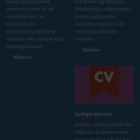
Söker du andra med
Hur ställer sig Sveriges
samma roll som du att
Allmännytta i olika frågor?
nätverka med, för
Ställningstaganden,
bollplank och
rapporter, remisser och
erfarenhetsutbyte? Här
mera inom aktuella
hittar du våra nätverk med
områden.
kontaktpersoner.
Opinion
Nätverk
Lediga tjänster
Arbeta i allmännyttan? Här
hittar du de tjänster som
annonseras ut just nu hos