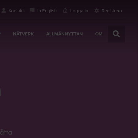
Kontakt
In English
Logga in
Registrera
P
NÄTVERK
ALLMÄNNYTTAN
OM
n
åtta