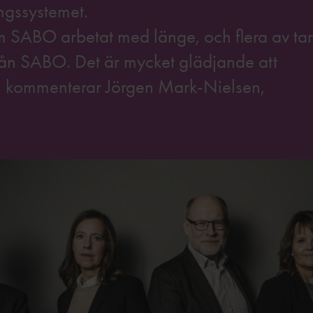
ingssystemet.
m SABO arbetat med länge, och flera av ta
g från SABO. Det är mycket glädjande att
r, kommenterar Jörgen Mark-Nielsen,