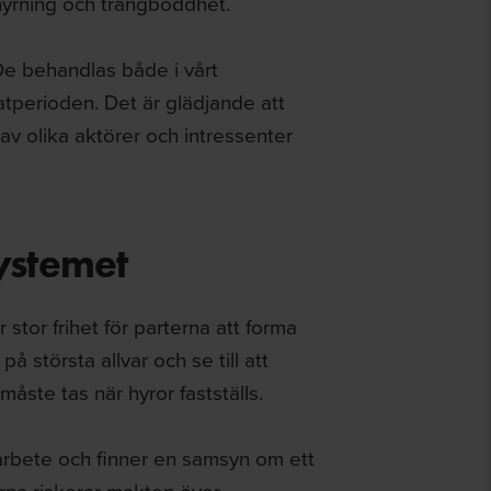
yrning och trångboddhet.
e behandlas både i vårt
perioden. Det är glädjande att
 olika aktörer och intressenter
ystemet
stor frihet för parterna att forma
å största allvar och se till att
ste tas när hyror fast­ställs.
marbete och finner en samsyn om ett
rna riskerar makten över