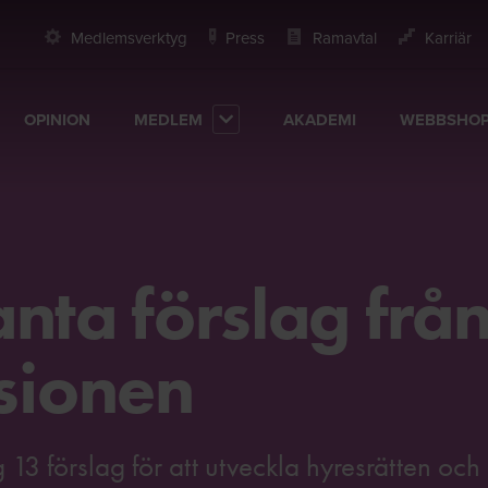
Medlemsverktyg
Press
Ramavtal
Karriär
OPINION
MEDLEM
AKADEMI
WEBBSHO
nta förslag frå
sionen
3 förslag för att utveckla hyresrätten och 