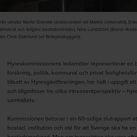
 vänster Martin Grander (doktoranden vid Malmö Universitet), Erika P 
tdemokrat och tidigare bostadsminister), Nina Lundström (liberal rik
des Chris Österlund (vd Botkyrkabyggen).
Hyreskommissionens ledamöter representerar en b
forskning, politik, kommunal och privat fastighetsf
tillsatt av Hyresgästföreningen, har haft i uppgift a
och tillgodoser tre olika intressentperspektiv – h
samhällets.
Kommissionen betonar i sin 60-sidiga slutrapport att
bostad, institution och idé för att Sverige ska ha e
bostadsmarknad. Men om hyresrätten ska vara efter