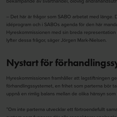
bekämpande av svarthandel, olovlig andrahandsuth
– Det här är frågor som SABO arbetat med länge. D
idéprogram och i SABOs agenda för den här mandat
Hyreskommissionen med sin breda representation av
lyfter dessa frågor, säger Jörgen Mark-Nielsen.
Nystart för förhandlingss
Hyreskommissionen framhåller att lagstiftningen ger 
förhandlings­systemet, en frihet som parterna bör ta p
uppnå en rimlig balans mellan de olika hänsyn som må
”Om inte parterna utvecklar ett förtroendefullt sa
system som fungerar där alla respekterar spelregle