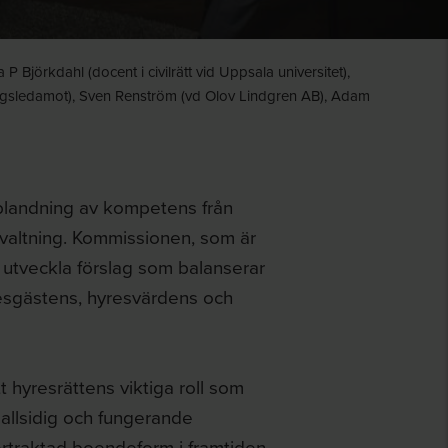
Björkdahl (docent i civilrätt vid Uppsala universitet),
sdagsledamot), Sven Renström (vd Olov Lindgren AB), Adam
land­ning av kompetens från
örvaltning. Kommissionen, som är
tt utveckla förslag som balanserar
yresgästens, hyresvärdens och
 hyresrättens viktiga roll som
n allsidig och fungerande
­traktad boendeform i framtiden