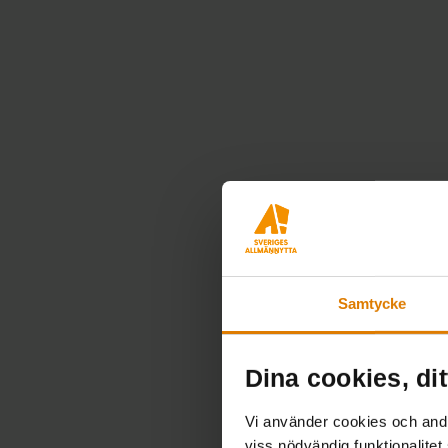
Samtycke
Dina cookies, dit
Vi använder cookies och andra
viss nödvändig funktionalitet