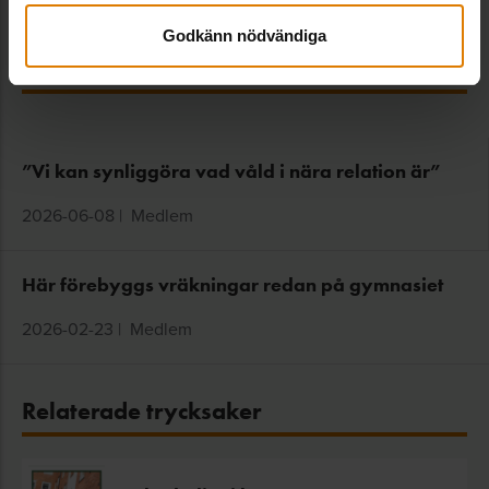
Godkänn nödvändiga
Fler nyheter
”Vi kan synliggöra vad våld i nära relation är”
2026-06-08
|
Medlem
Här förebyggs vräkningar redan på gymnasiet
2026-02-23
|
Medlem
Relaterade trycksaker