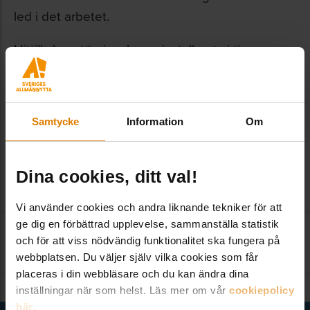
led i det arbetet.
Hittills har störningsboxar installerats i tio
trapphus i stadsdelen Edsberg, och även i ett
trapphus i Tureberg. Under våren planerar
Sollentunahem att placera boxar i fler fastigheter.
Samtycke
Information
Om
Dela:
Dina cookies, ditt val!
Vi använder cookies och andra liknande tekniker för att
ge dig en förbättrad upplevelse, sammanställa statistik
Kontakta redaktionen
:
och för att viss nödvändig funktionalitet ska fungera på
kom@sverigesallmannytta.se
webbplatsen. Du väljer själv vilka cookies som får
placeras i din webbläsare och du kan ändra dina
inställningar när som helst. Läs mer om vår
cookiepolicy
här
.