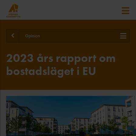
Opinion
2023 års rapport om
bostadsläget i EU