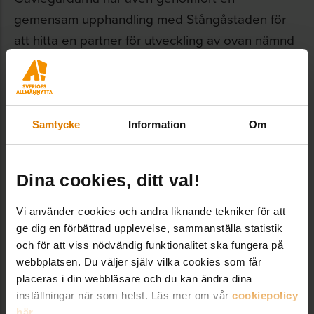
gemensam upphandling med Stångåstaden för
att hitta en partner för utveckling av ovan nämnd
dataplattform.
– Vi skulle kunna bli ännu bättre på att dela med
oss av det vi gör i bolagen, både vad gäller
Samtycke
Information
Om
lyckade eller mindre framgångsrika projekt. Det
är en fråga vi lyfter i Digitaliseringsrådet, säger
Magnus Hedin.
Dina cookies, ditt val!
Vi använder cookies och andra liknande tekniker för att
ge dig en förbättrad upplevelse, sammanställa statistik
*
Internet of Things (IoT)
, på svenska kallat
och för att viss nödvändig funktionalitet ska fungera på
webbplatsen. Du väljer själv vilka cookies som får
Sakernas internet, är ett begrepp som används
placeras i din webbläsare och du kan ändra dina
för att beskriva att allt fler föremål, både för
inställningar när som helst. Läs mer om vår
cookiepolicy
privat- och industriellt bruk, utrustas med
här
.