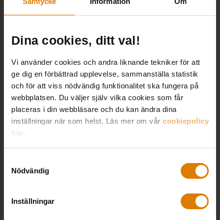
Samtycke
Information
Om
– Vi har också lyckats locka till oss en variation
av både åldrar, kön och ursprung, just för att
Dina cookies, ditt val!
kunna täcka in så mycket som möjligt av de
behov som olika målgrupper kan tänkas ha.
Vi använder cookies och andra liknande tekniker för att
ge dig en förbättrad upplevelse, sammanställa statistik
”Anställda ska ta ett steg
och för att viss nödvändig funktionalitet ska fungera på
tillbaka”
webbplatsen. Du väljer själv vilka cookies som får
placeras i din webbläsare och du kan ändra dina
Nu planeras studiecirklar och andra aktiviteter för
inställningar när som helst. Läs mer om vår
cookiepolicy
här
.
att få ännu fler hyresgäster att engagera sig. På
sikt är tanken att skapa någon typ av förening
Samtyckesval
(neighbourhood association) i området.
Nödvändig
– Målsättningen framåt är att invånarna ska ta en
Inställningar
alltmer framträdande roll – och att vi som är