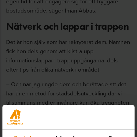
egen tid för att engagera sig för ett tryggare
bostadsområde, säger Iman Abbas.
Nätverk och lappar i trappen
Det är hon själv som har rekryterat dem. Namnen
fick hon dels genom att klistra upp
informationslappar i trappuppgångarna, dels
efter tips från olika nätverk i området.
– Och när jag ringde dem och berättade att det
här är en metod för stadsdelsutveckling där vi
tillsammans med er invånare kan öka tryggheten
på området – då behövde jag knappt säga mer.
De sa ja på en gång! Det var så häftigt, säger
hon.