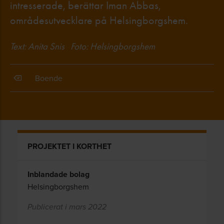
intresserade, berättar Iman Abbas,
områdesutvecklare på Helsingborgshem.
Text: Anita Snis Foto: Helsingborgshem
Boende
PROJEKTET I KORTHET
Inblandade bolag
Helsingborgshem
Publicerat i mars 2022