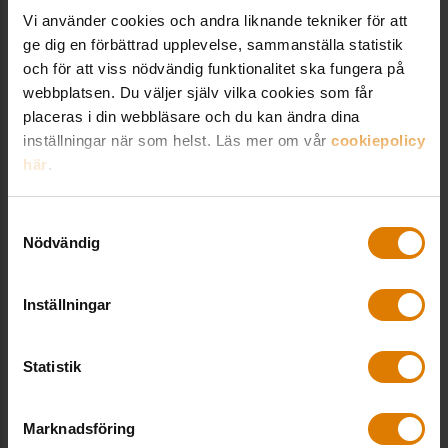
Hbtq står för homosexuella, bisexuella,
Vi använder cookies och andra liknande tekniker för att
ge dig en förbättrad upplevelse, sammanställa statistik
transpersoner och queerpersoner. Queer
och för att viss nödvändig funktionalitet ska fungera på
innebär ett ifrågasättande av heterosexualitet
webbplatsen. Du väljer själv vilka cookies som får
som det normala, givna och förväntade i
placeras i din webbläsare och du kan ändra dina
inställningar när som helst. Läs mer om vår
cookiepolicy
samhället. Transpersoner ifrågasätter den
här
.
könstillhörighet de tilldelades vid födelsen.
Samtyckesval
Källa: Nationalencyklopedin
Nödvändig
Inställningar
Dela:
Statistik
Marknadsföring