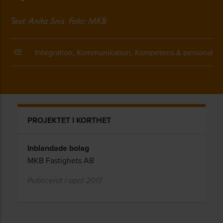
Text: Anita Snis Foto: MKB
Integration, Kommunikation, Kompetens & personal
PROJEKTET I KORTHET
Inblandade bolag
MKB Fastighets AB
Publicerat i april 2017