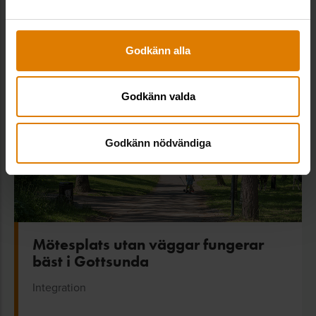
Fler goda exempel från Allmännyttan
Godkänn alla
Godkänn valda
Godkänn nödvändiga
Mötesplats utan väggar fungerar
bäst i Gottsunda
Integration